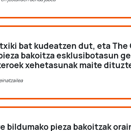
 txiki bat kudeatzen dut, eta Th
pieza bakoitza esklusibotasun g
zeroek xehetasunak maite dituzt
seinatzailea
re bildumako pieza bakoitzak orai