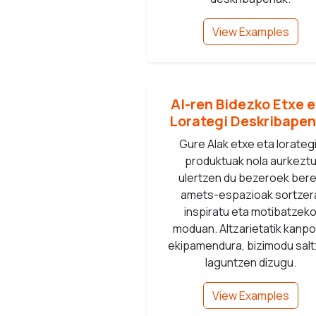
View Examples
AI-ren Bidezko Etxe 
Lorategi Deskribape
Gure AIak etxe eta lorateg
produktuak nola aurkezt
ulertzen du bezeroek ber
amets-espazioak sortzer
inspiratu eta motibatzek
moduan. Altzarietatik kanp
ekipamendura, bizimodu sal
laguntzen dizugu.
View Examples