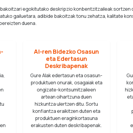
bakoitzari egokitutako deskripzio konbentzitzaileak sortzen 
atuko gailuetara, adibide bakoitzak tonu zehatza, kalitate k
bereizten duena.
a-
AI-ren Bidezko Osasun
eta Edertasun
Deskribapenak
ia,
Gure AIak edertasun eta osasun-
Gur
produktuen onurak, osagaiak eta
ko
en
ongizate-kontsumitzaileen
hiz
artean oihartzuna duen
et
tu
hizkuntza ulertzen ditu. Sortu
konfiantza eraikitzen duten eta
produktuen eraginkortasuna
ten
erakusten duten deskribapenak.
e