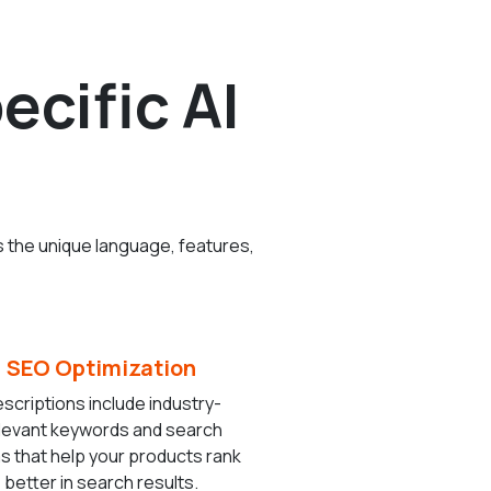
cific AI
s the unique language, features,
SEO Optimization
scriptions include industry-
levant keywords and search
s that help your products rank
better in search results.