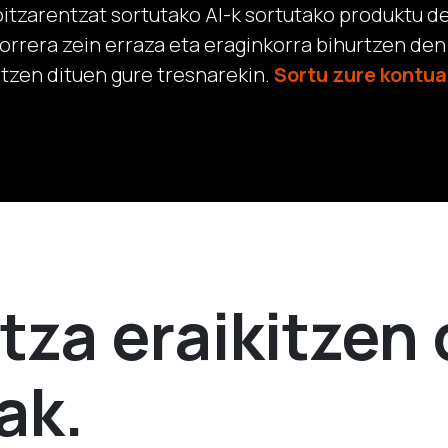
itzarentzat sortutako AI-k sortutako produktu de
orrera zein erraza eta eraginkorra bihurtzen de
tzen dituen gure tresnarekin.
Sortu zure kontua
tza eraikitzen
ak.