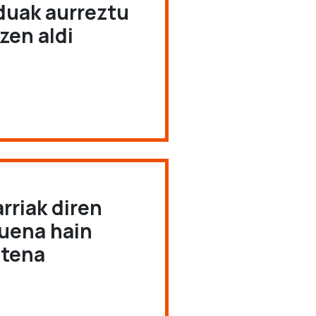
rduak aurreztu
zen aldi
rriak diren
zuena hain
utena