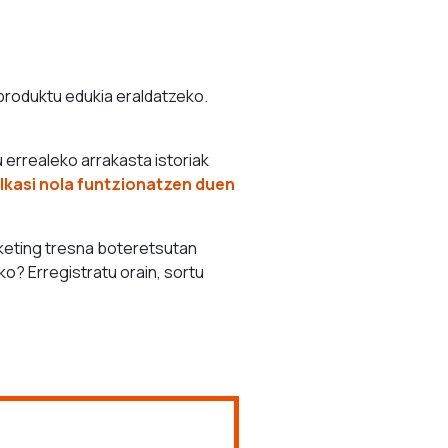
 produktu edukia eraldatzeko.
errealeko arrakasta istoriak
Ikasi nola funtzionatzen duen
rketing tresna boteretsutan
o? Erregistratu orain, sortu