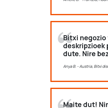
Bitxi negozio
deskripzioek 
dute. Nire be
Anya B. - Austria, Bitxi di
Maite dut! Ni