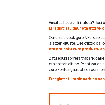
Emaitza hauekin lirikatuta? Hasi
Erregistratu gaur eta utzi AI-
Gure adibideek gure AI-eresoluz
islatzen dituzte. Deskripzio ba
eta eraldatu zure produktu de
Batu eduki sorrera trabarik gabe
eraldatzen dituen. Prest zaude 
zure kontua gaur, eta esperimen
Erregistratu orain sarbide be