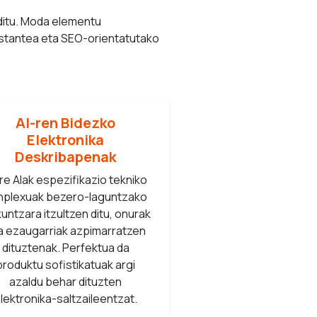
ditu. Moda elementu
onstantea eta SEO-orientatutako
AI-ren Bidezko
Elektronika
Deskribapenak
e AIak espezifikazio tekniko
nplexuak bezero-laguntzako
kuntzara itzultzen ditu, onurak
a ezaugarriak azpimarratzen
dituztenak. Perfektua da
produktu sofistikatuak argi
azaldu behar dituzten
lektronika-saltzaileentzat.