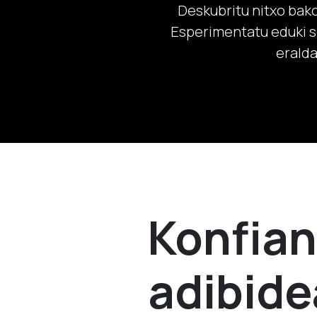
Deskubritu nitxo bako
Esperimentatu eduki s
eralda
Konfian
adibide