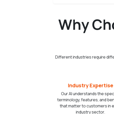
Why Cho
Different industries require di
Industry Expertise
Our AI understands the spec
terminology, features, and be
that matter to customers in 
industry sector.