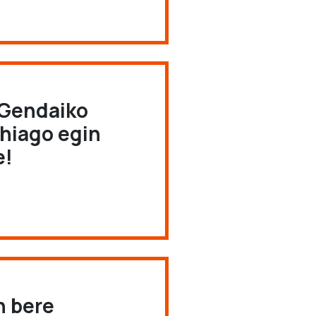
e Gendaiko
ehiago egin
e!
n bere