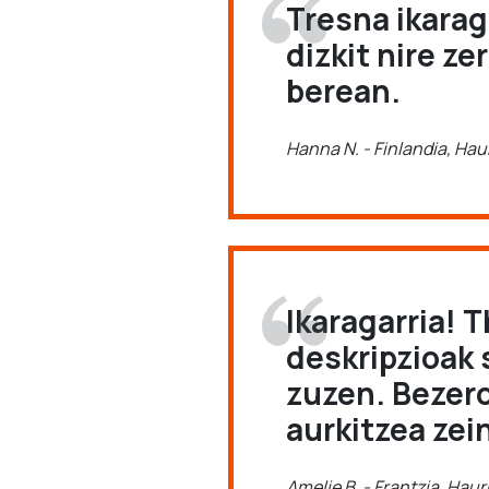
Tresna ikarag
dizkit nire z
berean.
Hanna N. - Finlandia, Haur
Ikaragarria! 
deskripzioak 
zuzen. Bezero
aurkitzea zei
Amelie B. - Frantzia, Hau