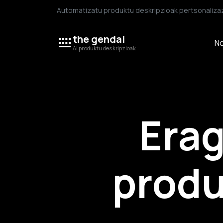
Automatizatu produktu deskripzioak pertsonalizaz
the gendai
No
AI produktu deskripzioak
Erag
produ