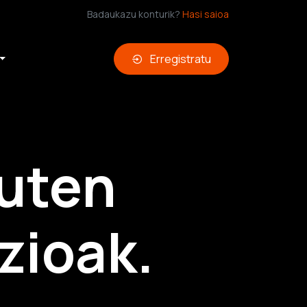
Badaukazu konturik?
Hasi saioa
Erregistratu
duten
zioak.