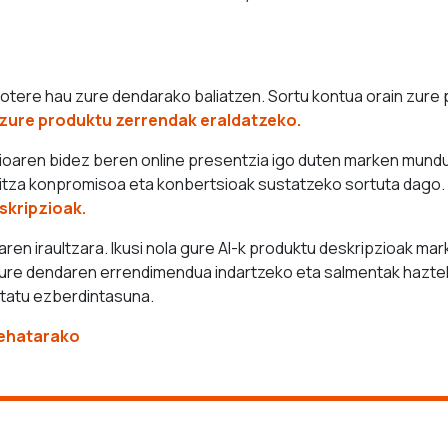
 botere hau zure dendarako baliatzen. Sortu kontua orain zure
k zure produktu zerrendak eraldatzeko.
ioaren bidez beren online presentzia igo duten marken mundu 
koitza konpromisoa eta konbertsioak sustatzeko sortuta dago.
skripzioak.
aren iraultzara. Ikusi nola gure AI-k produktu deskripzioak ma
zure dendaren errendimendua indartzeko eta salmentak haztek
tatu ezberdintasuna.
rehatarako