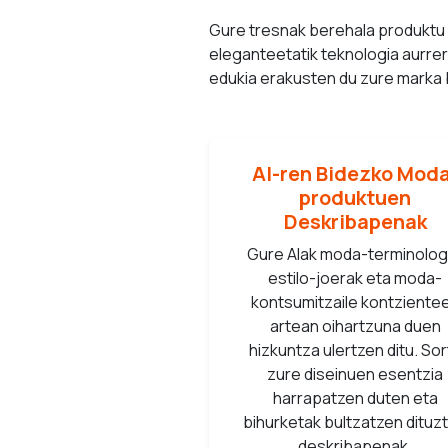
Gure tresnak berehala produktu 
eleganteetatik teknologia aurrer
edukia erakusten du zure marka 
AI-ren Bidezko Mod
produktuen
Deskribapenak
Gure AIak moda-terminolog
estilo-joerak eta moda-
kontsumitzaile kontziente
artean oihartzuna duen
hizkuntza ulertzen ditu. Sor
zure diseinuen esentzia
harrapatzen duten eta
bihurketak bultzatzen dituz
deskribapenak.