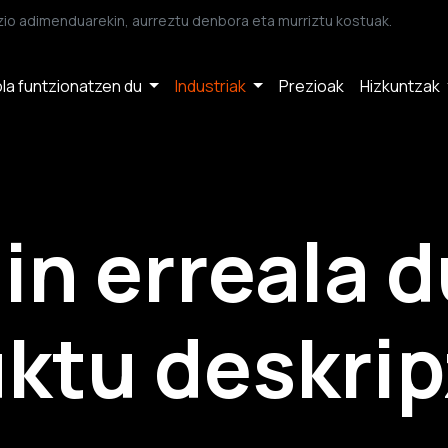
io adimenduarekin, aurreztu denbora eta murriztu kostuak.
la funtzionatzen du
Industriak
Prezioak
Hizkuntzak
in erreala 
ktu deskrip