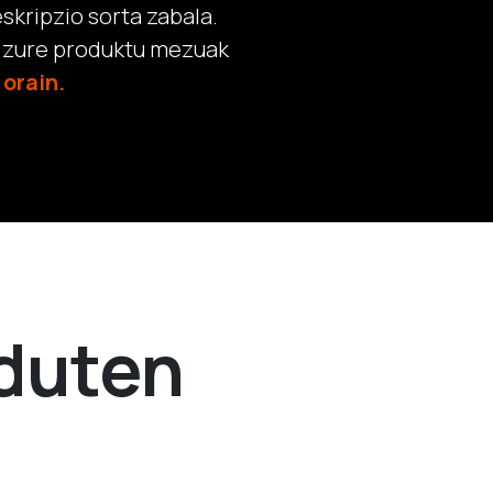
skripzio sorta zabala.
n zure produktu mezuak
 orain.
 duten