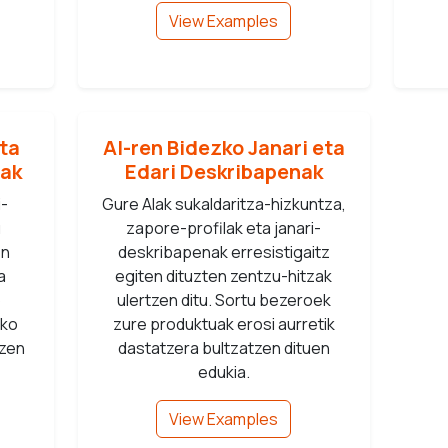
View Examples
eta
AI-ren Bidezko Janari eta
nak
Edari Deskribapenak
i-
Gure AIak sukaldaritza-hizkuntza,
u
zapore-profilak eta janari-
en
deskribapenak erresistigaitz
a
egiten dituzten zentzu-hitzak
o
ulertzen ditu. Sortu bezeroek
oko
zure produktuak erosi aurretik
tzen
dastatzera bultzatzen dituen
edukia.
View Examples