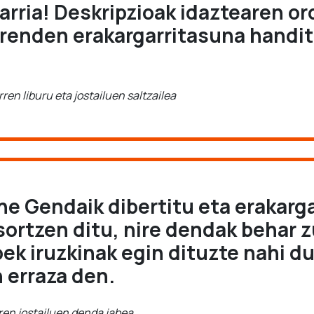
arria! Deskripzioak idaztearen o
errenden erakargarritasuna handit
ren liburu eta jostailuen saltzailea
The Gendaik dibertitu eta erakarga
sortzen ditu, nire dendak behar 
ek iruzkinak egin dituzte nahi d
n erraza den.
rren jostailuen denda jabea