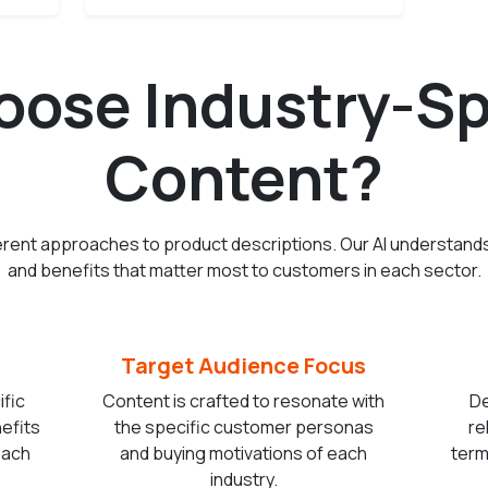
ose Industry-Spe
Content?
fferent approaches to product descriptions. Our AI understand
and benefits that matter most to customers in each sector.
Target Audience Focus
ific
Content is crafted to resonate with
De
nefits
the specific customer personas
re
each
and buying motivations of each
term
industry.