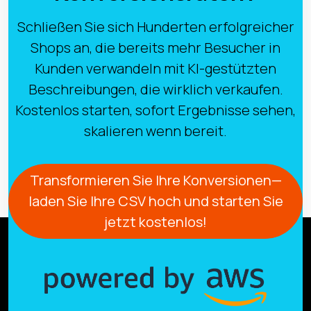
Schließen Sie sich Hunderten erfolgreicher
Shops an, die bereits mehr Besucher in
Kunden verwandeln mit KI-gestützten
Beschreibungen, die wirklich verkaufen.
Kostenlos starten, sofort Ergebnisse sehen,
skalieren wenn bereit.
Transformieren Sie Ihre Konversionen—
laden Sie Ihre CSV hoch und starten Sie
jetzt kostenlos!