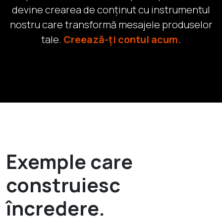
devine crearea de conținut cu instrumentul
nostru care transformă mesajele produselor
tale.
Creează-ți contul acum.
Exemple care
construiesc
încredere.