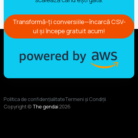
Transformă-ți conversiile—încarcă CSV-
ul și începe gratuit acum!
Politica de confidențialitate
Termeni și Condiții
Copyright ©
The gendai
2026