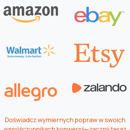
Doświadcz wymiernych popraw w swoich
współczynnikach konwersji—zacznij teraz