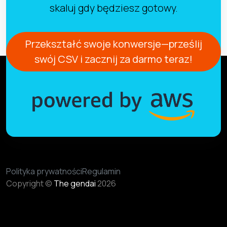
skaluj gdy będziesz gotowy.
Przekształć swoje konwersje—prześlij
swój CSV i zacznij za darmo teraz!
Polityka prywatności
Regulamin
Copyright ©
The gendai
2026