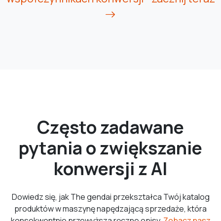
Często zadawane
pytania o zwiększanie
konwersji z AI
Dowiedz się, jak The gendai przekształca Twój katalog
produktów w maszynę napędzającą sprzedaże, która
konsekwentnie przewyższa ręczne opisy.
Zobacz nasz