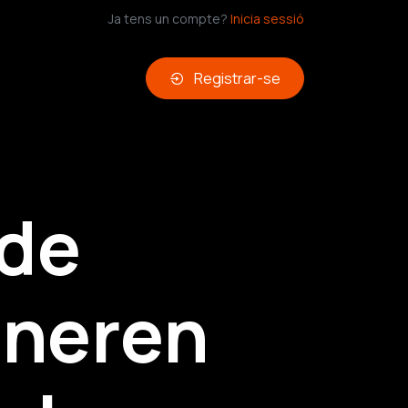
Ja tens un compte?
Inicia sessió
Registrar-se
 de
eneren