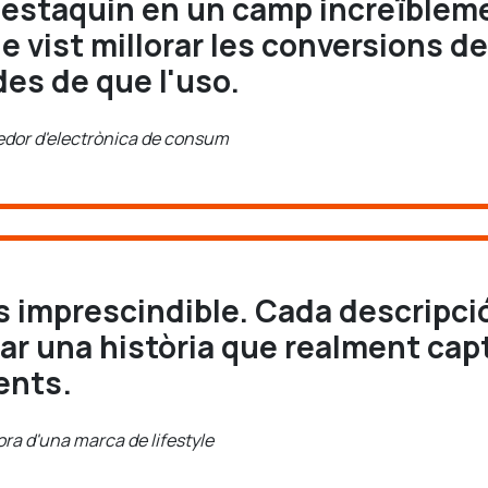
destaquin en un camp increïblem
e vist millorar les conversions d
des de que l'uso.
nedor d'electrònica de consum
s imprescindible. Cada descripci
car una història que realment capt
ents.
ora d'una marca de lifestyle