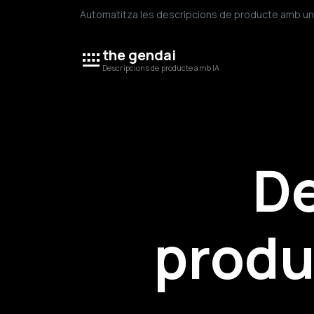
Automatitza les descripcions de producte amb una p
the gendai
Descripcions de producte amb IA
De
produ