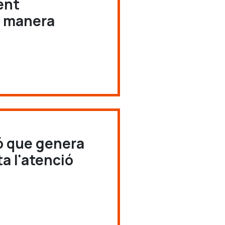
ent
e manera
ó que genera
a l'atenció