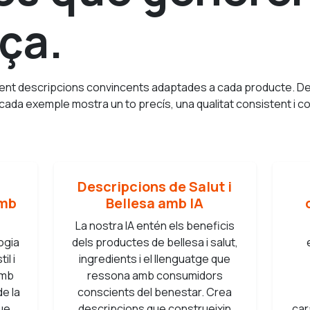
ça.
ment descripcions convincents adaptades a cada producte. De
 cada exemple mostra un to precís, una qualitat consistent i c
Descripcions de Salut i
amb
Bellesa amb IA
La nostra IA entén els beneficis
ogia
dels productes de bellesa i salut,
il i
ingredients i el llenguatge que
amb
ressona amb consumidors
e la
conscients del benestar. Crea
ue
descripcions que construeixin
car