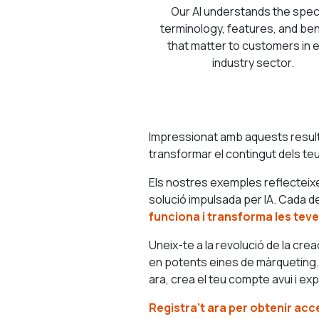
Our AI understands the spec
terminology, features, and be
that matter to customers in 
industry sector.
Impressionat amb aquests result
transformar el contingut dels t
Els nostres exemples reflecteixen
solució impulsada per IA. Cada de
funciona i transforma les tev
Uneix-te a la revolució de la cr
en potents eines de màrqueting. P
ara, crea el teu compte avui i ex
Registra't ara per obtenir acc