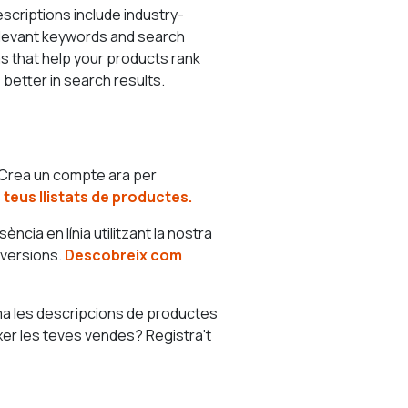
scriptions include industry-
levant keywords and search
s that help your products rank
better in search results.
 Crea un compte ara per
s teus llistats de productes.
cia en línia utilitzant la nostra
nversions.
Descobreix com
rma les descripcions de productes
ixer les teves vendes? Registra't