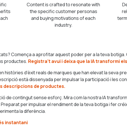
ific
Content is crafted to resonate with
De
nefits
the specific customer personas
re
each
and buying motivations of each
term
industry.
ats? Comença a aprofitar aquest poder per a la teva botiga.
eus productes.
Registra't avui i deixa que la IA transformi el
 històries d'èxit reals de marques que han elevat la seva presèn
scripció està dissenyada per impulsar la participació i les co
es descripcions de productes.
eació de contingut sense esforç. Mira com la nostra IA transfo
reparat per impulsar el rendiment de la teva botiga i fer cré
perimenta la diferència.
és instantani