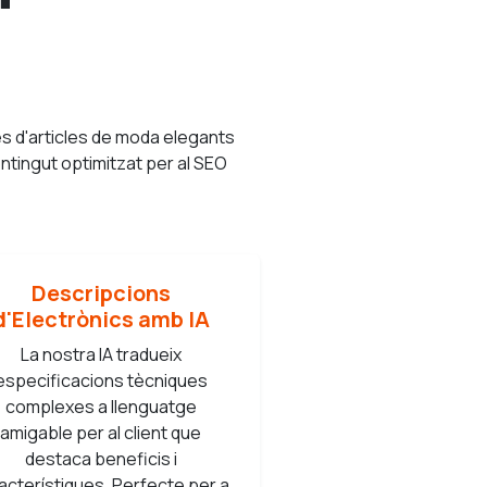
s d'articles de moda elegants
ontingut optimitzat per al SEO
Descripcions
d'Electrònics amb IA
La nostra IA tradueix
especificacions tècniques
complexes a llenguatge
amigable per al client que
destaca beneficis i
acterístiques. Perfecte per a