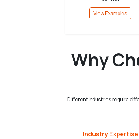
View Examples
Why Cho
Different industries require di
Industry Expertise