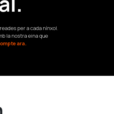
al.
eades per a cada nínxol.
mb la nostra eina que
compte ara.
n