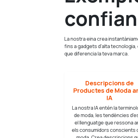
confian
La nostra eina crea instantània
fins a gadgets d'alta tecnologia,
que diferencia la teva marca.
Descripcions de
Productes de Moda 
IA
La nostra IA entén la terminol
de moda, les tendències d'est
el llenguatge que ressona 
els consumidors conscients d
moda. Crea descripcions q