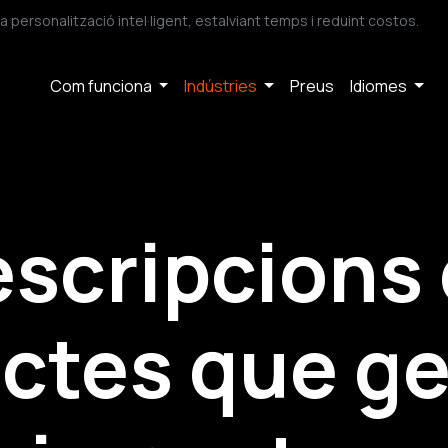
ersonalització intel·ligent, estalviant temps i reduint costos.
Com funciona
Indústries
Preus
Idiomes
scripcions
ctes que g