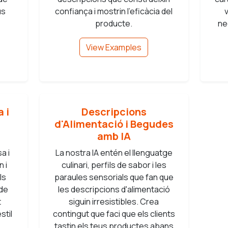
us
confiança i mostrin l'eficàcia del
producte.
ne
View Examples
 i
Descripcions
d'Alimentació i Begudes
amb IA
a i
La nostra IA entén el llenguatge
n i
culinari, perfils de sabor i les
ls
paraules sensorials que fan que
 de
les descripcions d'alimentació
t
siguin irresistibles. Crea
stil
contingut que faci que els clients
tastin els teus productes abans