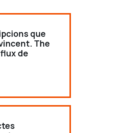
ipcions que
nvincent. The
flux de
ctes