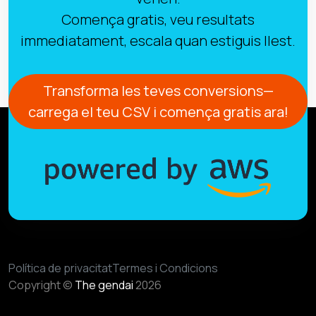
Comença gratis, veu resultats
immediatament, escala quan estiguis llest.
Transforma les teves conversions—
carrega el teu CSV i comença gratis ara!
Política de privacitat
Termes i Condicions
Copyright ©
The gendai
2026