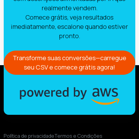
realmente vendem.
Comece grátis, veja resultados
imediatamente, escalone quando estiver
pronto.
Transforme suas conversões—carregue
seu CSV e comece grátis agora!
Política de privacidade
Termos e Condições