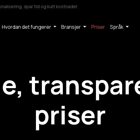
lisering, spar tid og kutt kostnader.
Hvordan det fungerer
Bransjer
Priser
Språk
le, transpar
priser