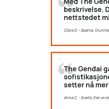
Med The Genda
beskrivelse. D
nettstedet mi
Clara D. - Spania, Grunnl
The Gendai g
sofistikasjon
setter nå mer
Anna C. - Sveits, Eier av