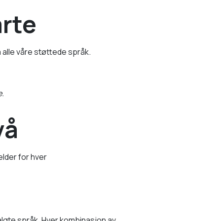
arte
 alle våre støttede språk.
e.
vå
elder for hver
algte språk. Hver kombinasjon av