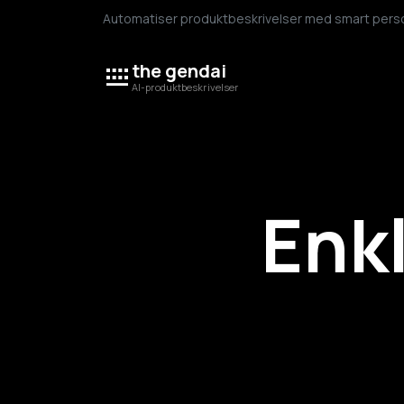
Automatiser produktbeskrivelser med smart persona
the gendai
AI-produktbeskrivelser
Enk