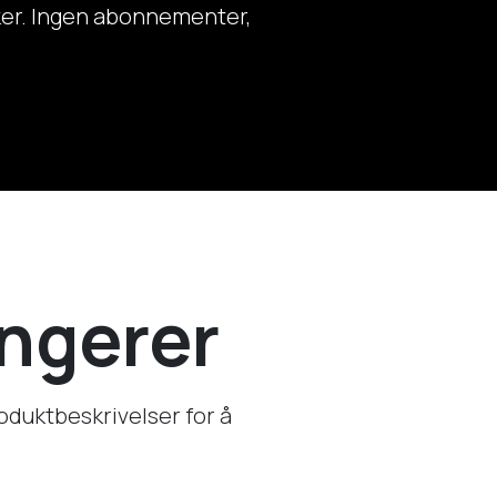
uker. Ingen abonnementer,
ungerer
roduktbeskrivelser for å