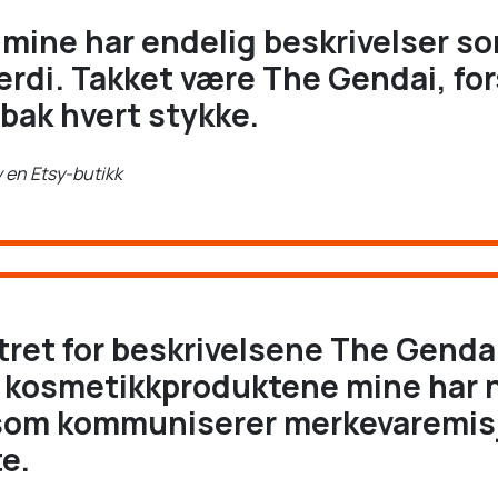
ine har endelig beskrivelser so
erdi. Takket være The Gendai, fo
bak hvert stykke.
av en Etsy-butikk
tret for beskrivelsene The Gendai
e kosmetikkproduktene mine har 
 som kommuniserer merkevaremis
e.