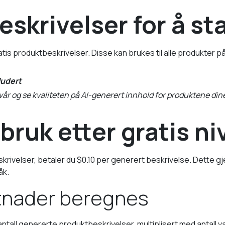
beskrivelser for å st
is produktbeskrivelser. Disse kan brukes til alle produkter på
ludert
 vår og se kvaliteten på AI-generert innhold for produktene din
bruk etter gratis ni
eskrivelser, betaler du $0.10 per generert beskrivelse. Dette gj
åk.
tnader beregnes
all genererte produktbeskrivelser, multiplisert med antall v