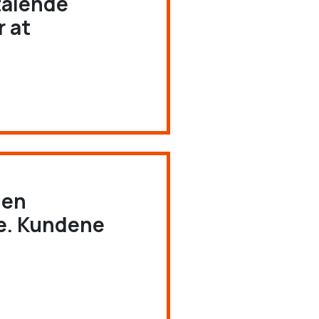
talende
r at
den
ne. Kundene