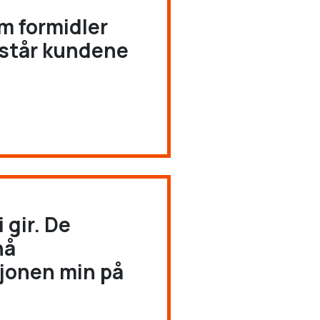
m formidler
rstår kundene
 gir. De
nå
jonen min på