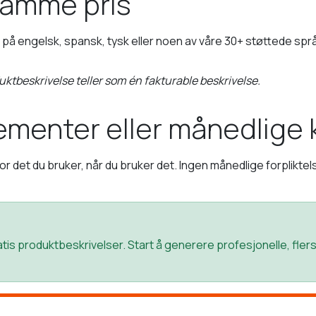
 samme pris
på engelsk, spansk, tysk eller noen av våre 30+ støttede språ
ktbeskrivelse teller som én fakturable beskrivelse.
menter eller månedlige
 for det du bruker, når du bruker det. Ingen månedlige forpliktel
ratis produktbeskrivelser. Start å generere profesjonelle, fle