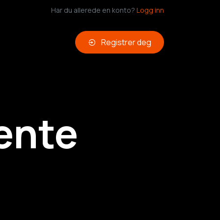
Har du allerede en konto?
Logg inn
Registrer deg
ente