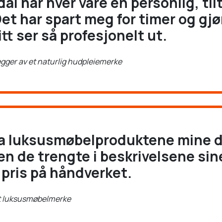
i har hver vare en personlig, til
et har spart meg for timer og gjø
tt ser så profesjonelt ut.
egger av et naturlig hudpleiemerke
a luksusmøbelproduktene mine 
en de trengte i beskrivelsene si
 pris på håndverket.
 et luksusmøbelmerke