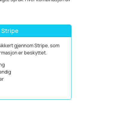
 Stripe
sikkert gjennom Stripe, som
formasjon er beskyttet.
ing
endig
er