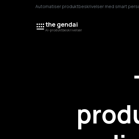
Automatiser produktbeskrivelser med smart persona
the gendai
AI-produktbeskrivelser
prod