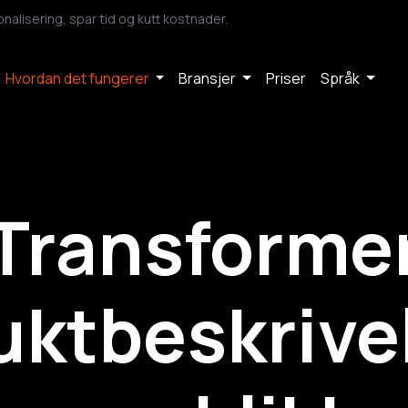
lisering, spar tid og kutt kostnader.
Hvordan det fungerer
Bransjer
Priser
Språk
Transforme
uktbeskrive