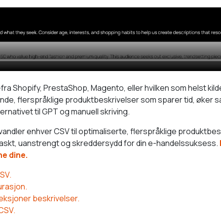
ra Shopify, PrestaShop, Magento, eller hvilken som helst kilde
de, flerspråklige produktbeskrivelser som sparer tid, øker sa
rnativet til GPT og manuell skriving.
dler enhver CSV til optimaliserte, flerspråklige produktbeskr
askt, uanstrengt og skreddersydd for din e-handelssuksess.
e dine.
SV.
urasjon.
eksjoner beskrivelser.
 CSV.