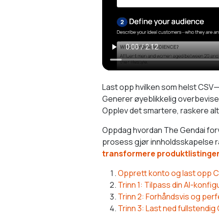
Last opp hvilken som helst CSV—f
Generer øyeblikkelig overbevisen
Opplev det smartere, raskere alte
Oppdag hvordan The Gendai forvan
prosess gjør innholdsskapelse r
transformere produktlistingen
Opprett konto og last opp C
Trinn 1: Tilpass din AI-konfig
Trinn 2: Forhåndsvis og perf
Trinn 3: Last ned fullstendig