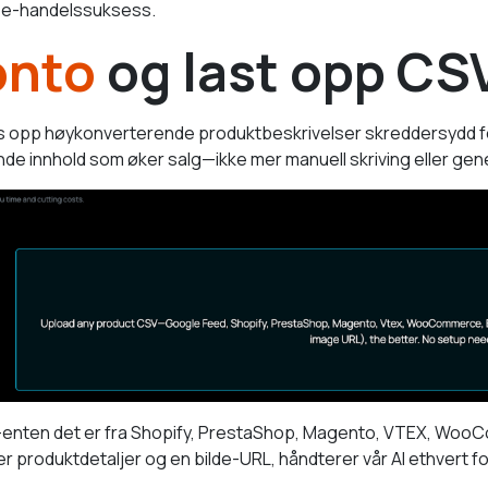
in e-handelssuksess.
onto
og last opp CS
s opp høykonverterende produktbeskrivelser skreddersydd for 
nde innhold som øker salg—ikke mer manuell skriving eller gen
enten det er fra Shopify, PrestaShop, Magento, VTEX, WooCo
rer produktdetaljer og en bilde-URL, håndterer vår AI ethvert 