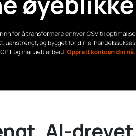
e øyeblikke
trinn for å transformere enhver CSV til optimaliser
, uanstrengt, og bygget for din e-handelssukses
GPT og manuelt arbeid.
Opprett kontoen din nå.
ngt, AI-drevet