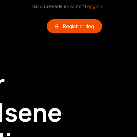
Har du allerede en konto?
Logg inn
Registrer deg
r
lsene