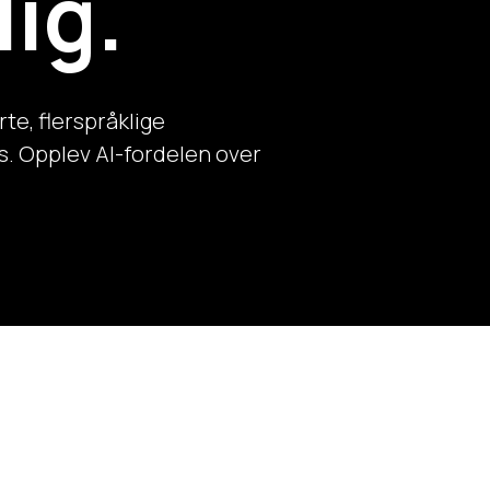
lig.
te, flerspråklige
s. Opplev AI-fordelen over