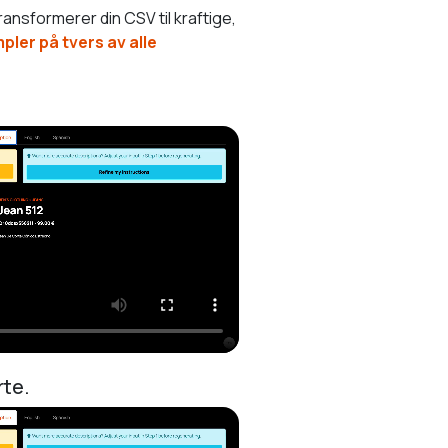
ansformerer din CSV til kraftige,
ler på tvers av alle
rte.