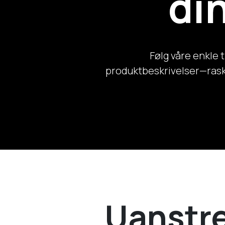
din
Følg våre enkle 
produktbeskrivelser—raskt
Uanstre