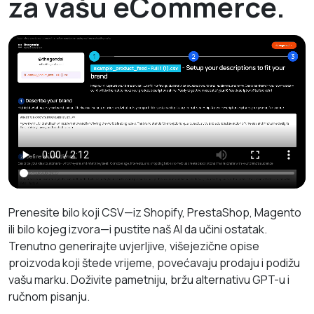
za vašu eCommerce.
Prenesite bilo koji CSV—iz Shopify, PrestaShop, Magento
ili bilo kojeg izvora—i pustite naš AI da učini ostatak.
Trenutno generirajte uvjerljive, višejezične opise
proizvoda koji štede vrijeme, povećavaju prodaju i podižu
vašu marku. Doživite pametniju, bržu alternativu GPT-u i
ručnom pisanju.