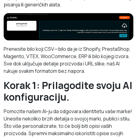
pisanja ili generičkih alata.
Prenesite bilo koji CSV—bilo da je iz Shopify, PrestaShop,
Magento, VTEX, WooCommerce, ERP ili bilo kojeg izvora.
Sve dok uključuje detalje proizvoda i URL slike, naš AI
rukuje svakim formatom bez napora.
Korak 1: Prilagodite svoju AI
konfiguraciju.
Pomozite našem AI-ju da odgovara identitetu vaše marke!
Unesite nekoliko brzih detalja o svojoj marki, publici i stilu.
Što više personalizirate, to će bolji biti opisi vaših
proizvoda. Spremni maksimalno iskoristiti opise svojih