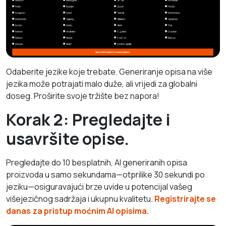
Odaberite jezike koje trebate. Generiranje opisa na više
jezika može potrajati malo duže, ali vrijedi za globalni
doseg. Proširite svoje tržište bez napora!
Korak 2: Pregledajte i
usavršite opise.
Pregledajte do 10 besplatnih, AI generiranih opisa
proizvoda u samo sekundama—otprilike 30 sekundi po
jeziku—osiguravajući brze uvide u potencijal vašeg
višejezičnog sadržaja i ukupnu kvalitetu.
Registrirajte se
danas za pristup moćnim AI opisima.