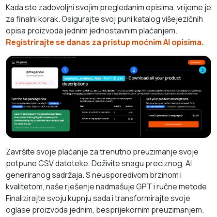
Kada ste zadovoljni svojim pregledanim opisima, vrijeme je
za finalni korak. Osigurajte svoj puni katalog višejezičnih
opisa proizvoda jednim jednostavnim plaćanjem.
Registrirajte se danas za pristup moćnim AI opisima.
Završite svoje plaćanje za trenutno preuzimanje svoje
potpune CSV datoteke. Doživite snagu preciznog, AI
generiranog sadržaja. S neusporedivom brzinom i
kvalitetom, naše rješenje nadmašuje GPT i ručne metode.
Finalizirajte svoju kupnju sada i transformirajte svoje
oglase proizvoda jednim, besprijekornim preuzimanjem.