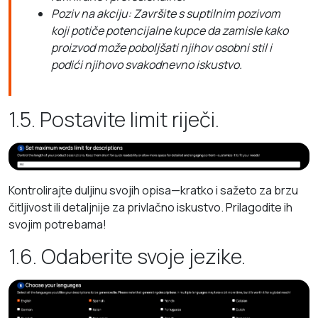
Poziv na akciju: Završite s suptilnim pozivom
koji potiče potencijalne kupce da zamisle kako
proizvod može poboljšati njihov osobni stil i
podići njihovo svakodnevno iskustvo.
1.5. Postavite limit riječi.
Kontrolirajte duljinu svojih opisa—kratko i sažeto za brzu
čitljivost ili detaljnije za privlačno iskustvo. Prilagodite ih
svojim potrebama!
1.6. Odaberite svoje jezike.