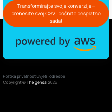
Transformirajte svoje konverzije—
prenesite svoj CSV i počnite besplatno
sada!
Politika privatnosti
Uvjeti i odredbe
Copyright ©
The gendai
2026