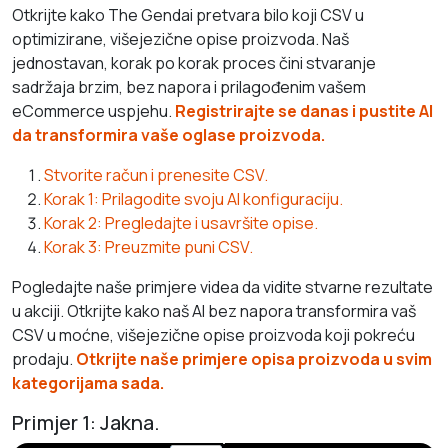
Otkrijte kako The Gendai pretvara bilo koji CSV u
optimizirane, višejezične opise proizvoda. Naš
jednostavan, korak po korak proces čini stvaranje
sadržaja brzim, bez napora i prilagođenim vašem
eCommerce uspjehu.
Registrirajte se danas i pustite AI
da transformira vaše oglase proizvoda.
Stvorite račun i prenesite CSV.
Korak 1: Prilagodite svoju AI konfiguraciju.
Korak 2: Pregledajte i usavršite opise.
Korak 3: Preuzmite puni CSV.
Pogledajte naše primjere videa da vidite stvarne rezultate
u akciji. Otkrijte kako naš AI bez napora transformira vaš
CSV u moćne, višejezične opise proizvoda koji pokreću
prodaju.
Otkrijte naše primjere opisa proizvoda u svim
kategorijama sada.
Primjer 1: Jakna.