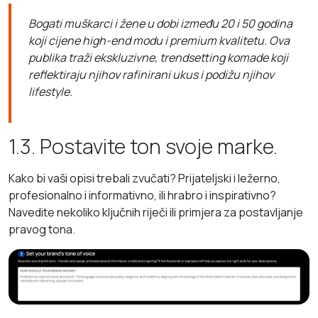
Bogati muškarci i žene u dobi između 20 i 50 godina
koji cijene high-end modu i premium kvalitetu. Ova
publika traži ekskluzivne, trendsetting komade koji
reflektiraju njihov rafinirani ukus i podižu njihov
lifestyle.
1.3. Postavite ton svoje marke.
Kako bi vaši opisi trebali zvučati? Prijateljski i ležerno,
profesionalno i informativno, ili hrabro i inspirativno?
Navedite nekoliko ključnih riječi ili primjera za postavljanje
pravog tona.