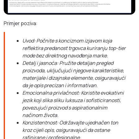
Primjer poziva:
Uvod: Počnite s konciznom izjavom koja
reflektira predanost trgovca kuriranju top-tier
mode bez direktnog navođenja marke.
Detalj i jasnoća: Pružite detaljan pregled
proizvoda, uključujući njegove karakteristike,
materijale i dizajnske elemente, osiguravajući
da je opis precizan i informativan.
Emocionalna privlačnost: Koristite evokativni
jezik koji slika sliku luksuza i sofisticiranosti,
povezujući proizvod s aspirationalnim
načinom života.
Konzistentnost: Održavajte ujednačen ton
kroz cijeli opis, osiguravajući da ostane
rafinirane i profesionalne.