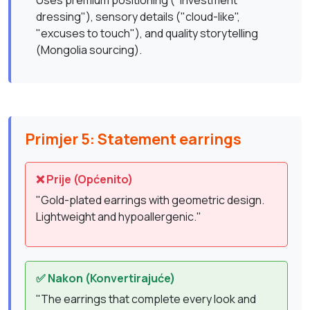
Uses premium positioning ("investment
dressing"), sensory details ("cloud-like",
"excuses to touch"), and quality storytelling
(Mongolia sourcing).
Primjer 5: Statement earrings
❌ Prije (Općenito)
"Gold-plated earrings with geometric design.
Lightweight and hypoallergenic."
✅ Nakon (Konvertirajuće)
"The earrings that complete every look and