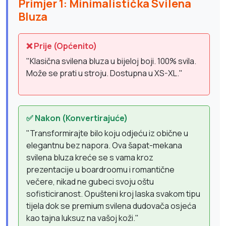
Primjer 1: Minimalistička Svilena
Bluza
❌ Prije (Općenito)
"Klasična svilena bluza u bijeloj boji. 100% svila.
Može se prati u stroju. Dostupna u XS-XL."
✅ Nakon (Konvertirajuće)
"Transformirajte bilo koju odjeću iz obične u
elegantnu bez napora. Ova šapat-mekana
svilena bluza kreće se s vama kroz
prezentacije u boardroomu i romantične
večere, nikad ne gubeci svoju oštu
sofisticiranost. Opušteni kroj laska svakom tipu
tijela dok se premium svilena dudovača osjeća
kao tajna luksuz na vašoj koži."