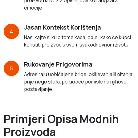
proizvod kroz živ, opisni jezik koji angažira
emocije.
Jasan Kontekst Korištenja
4
Naslikajte sliku o tome kada, gdje i kako će kupci
koristiti proizvod u svom svakodnevnom životu.
Rukovanje Prigovorima
5
Adresiraju uobičajene brige, oklijevanja ili pitanja
prije nego što kupci uopće pomisle na njihovo
postavljanje.
Primjeri Opisa Modnih
Proizvoda