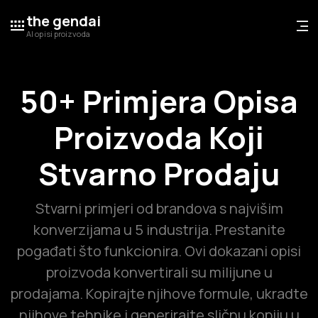
the gendai
AI opisi proizvoda
50+ Primjera Opisa
Proizvoda Koji
Stvarno Prodaju
Stvarni primjeri od brandova s najvišim
konverzijama u 5 industrija. Prestanite
pogađati što funkcionira. Ovi dokazani opisi
proizvoda konvertirali su milijune u
prodajama. Kopirajte njihove formule, ukradte
njihove tehnike i generirajte sličnu kopiju u