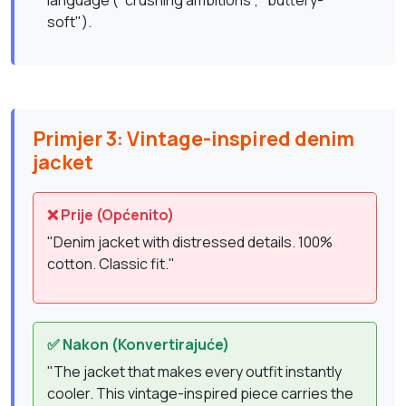
language ("crushing ambitions", "buttery-
soft").
Primjer 3: Vintage-inspired denim
jacket
❌ Prije (Općenito)
"Denim jacket with distressed details. 100%
cotton. Classic fit."
✅ Nakon (Konvertirajuće)
"The jacket that makes every outfit instantly
cooler. This vintage-inspired piece carries the