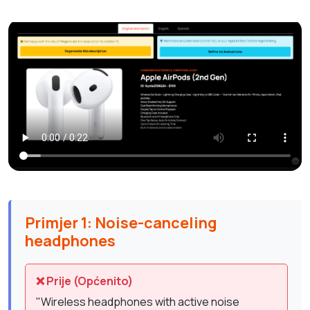
Primjer 1: Noise-canceling
headphones
❌ Prije (Općenito)
"Wireless headphones with active noise