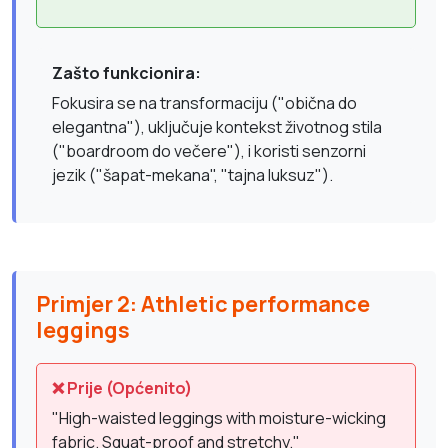
Zašto funkcionira:
Fokusira se na transformaciju ("obična do
elegantna"), uključuje kontekst životnog stila
("boardroom do večere"), i koristi senzorni
jezik ("šapat-mekana", "tajna luksuz").
Primjer 2: Athletic performance
leggings
❌ Prije (Općenito)
"High-waisted leggings with moisture-wicking
fabric. Squat-proof and stretchy."