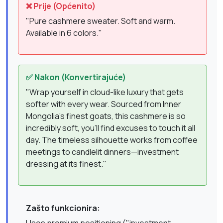
❌ Prije (Općenito)
"Pure cashmere sweater. Soft and warm.
Available in 6 colors."
✅ Nakon (Konvertirajuće)
"Wrap yourself in cloud-like luxury that gets
softer with every wear. Sourced from Inner
Mongolia's finest goats, this cashmere is so
incredibly soft, you'll find excuses to touch it all
day. The timeless silhouette works from coffee
meetings to candlelit dinners—investment
dressing at its finest."
Zašto funkcionira: