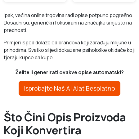
Ipak, većina online trgovina radi opise potpuno pogrešno.
Dosadni su, generički i fokusirani na značajke umjesto na
prednosti.
Primjeri ispod dolaze od brandova koji zarađuju milijune u
prihodima. Svatko slijedi dokazane psihološke okidače koji
tjeraju kupce da kupe.
Želite li generirati ovakve opise automatski?
Isprobajte Naš AI Alat Besplatno
Što Čini Opis Proizvoda
Koji Konvertira