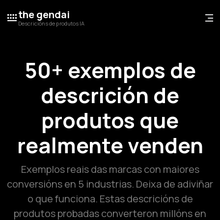
the gendai
Descricións de produtos IA
50+ exemplos de
descrición de
produtos que
realmente venden
Exemplos reais das marcas con maiores
conversións en 5 industrias. Deixa de adiviñar
o que funciona. Estas descricións de
produtos probadas converteron millóns en