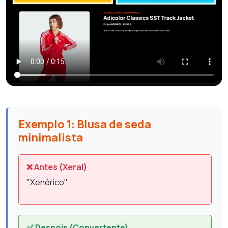
Exemplo 1: Blusa de seda
minimalista
❌ Antes (Xeral)
"Xenérico"
✅ Despois (Convertente)