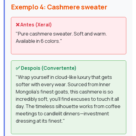
Exemplo 4: Cashmere sweater
❌ Antes (Xeral)
"Pure cashmere sweater. Soft and warm.
Available in 6 colors."
✅ Despois (Convertente)
"Wrap yourself in cloud-like luxury that gets
softer with every wear. Sourced from Inner
Mongolia's finest goats, this cashmere is so
incredibly soft, you'll find excuses to touch it all
day. The timeless silhouette works from coffee
meetings to candlelit dinners—investment
dressing at its finest."