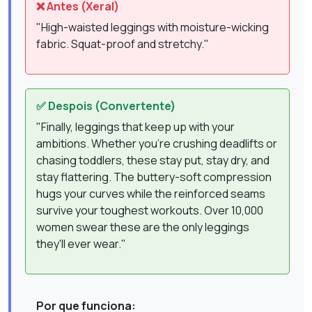
❌ Antes (Xeral)
"High-waisted leggings with moisture-wicking
fabric. Squat-proof and stretchy."
✅ Despois (Convertente)
"Finally, leggings that keep up with your
ambitions. Whether you're crushing deadlifts or
chasing toddlers, these stay put, stay dry, and
stay flattering. The buttery-soft compression
hugs your curves while the reinforced seams
survive your toughest workouts. Over 10,000
women swear these are the only leggings
they'll ever wear."
Por que funciona: