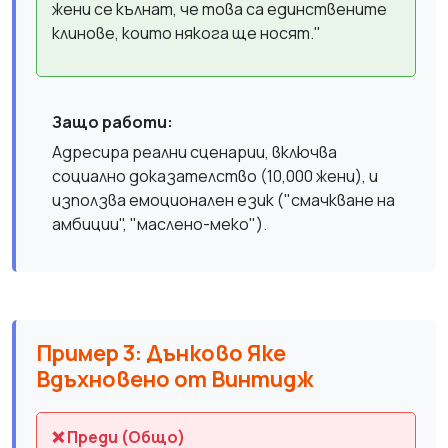
жени се кълнат, че това са единствените
клинове, които някога ще носят."
Защо работи:
Адресира реални сценарии, включва
социално доказателство (10,000 жени), и
използва емоционален език ("смачкване на
амбиции", "маслено-меко").
Пример 3: Дънково Яке
Вдъхновено от Винтидж
❌ Преди (Общо)