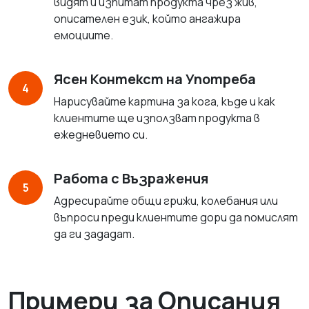
видят и изпитат продукта чрез жив,
описателен език, който ангажира
емоциите.
Ясен Контекст на Употреба
4
Нарисувайте картина за кога, къде и как
клиентите ще използват продукта в
ежедневието си.
Работа с Възражения
5
Адресирайте общи грижи, колебания или
въпроси преди клиентите дори да помислят
да ги зададат.
Примери за Описания