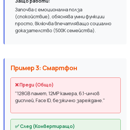
Защо работи:
Започва с емоционална полза
(спокойствие), обяснява умни функции
просто, включва впечатляващо социално
доказателство (500К семейства).
Пример 3: Смартфон
❌ Преди (Общо)
"128GB памет, 12MP камера, 6.1-инчов
дисплей, Face ID, безжично зареждане."
✅ След (Конвертиращо)