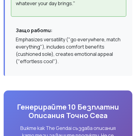
whatever your day brings."
Защо работи:
Emphasizes versatility ("go everywhere, match
everything"), includes comfort benefits
(cushioned sole), creates emotional appeal
("effortless cool").
Генерирайте 10 Безплатни
Описания Точно Сега
Вижте как The Gendai създава описания
като тези за вашите продукти. Не се