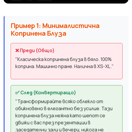
Пример 1: Минималистична
Копринена Блуза
❌ Преди (Общо)
"Класическа копринена блуза в бяло. 100%
коприна. Машинно пране. Налична в XS-XL."
✅ След (Конвертиращо)
"Трансформирайте всяко облекло от
обикновено в елегантно без усилие. Тази
копринена блуза нежна като шепот се
движи с вас през презентации в
заседателни зали и вечери, никога не