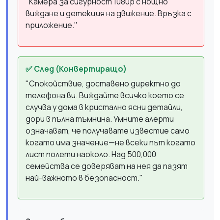
"Камера за сигурност 1080p с нощно
виждане и детекция на движение. Връзка с
приложение."
✅ След (Конвертиращо)
"Спокойствие, доставено директно до
телефона ви. Виждайте всичко което се
случва у дома в кристално ясни детайли,
дори в пълна тъмнина. Умните алерти
означават, че получавате известие само
когато има значение—не всеки път когато
лист полети наоколо. Над 500,000
семейства се доверяват на нея да пазят
най-важното в безопасност."