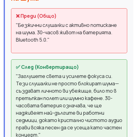
❌ Преди (Общо)
"Безжични слушалки с активно потискане
на шума. 30-часов живот на батерията.
Bluetooth 5.0."
✅ След (Конвертиращо)
"Заглушете света и усилете фокуса си.
Тези слушалки не просто блокират шума—
създават личното ви убежище, било то в
претъпкан полет или шумно кафене. 30-
часовата батерия означава, че ще
надживеят най-дългите ви работни
седмици, докато кристално чистото аудио
прави всяка песен да се усеща като частен
концерт."