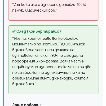
"Дънково яке с износени детайли. 100%
памук. Класически крой."
✅ След (Конвертиращо)
"Якето, което прави всяко облекло
моментално по-готино. Тази винтидж-
вдъхновена част носи душата на
бунтовския стил от 90-те с модерни
подобрения в комфорта. Всяка част е
индивидуално износена, така че никои две
не са абсолютно еднакви—точно като
оригиналните винтидж находки, които я
вдъхновиха."
Защо работи: