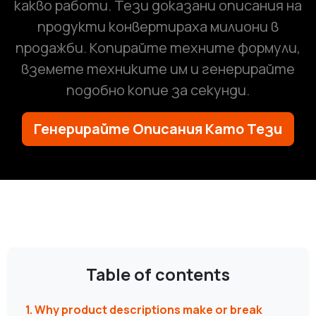
какво работи. Тези доказани описания на
продукти конвертираха милиони в
продажби. Копирайте техните формули,
вземете техниките им и генерирайте
подобно копие за секунди.
Генерирайте Описания Като Тези
Table of contents
1. Why product descriptions make or break