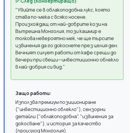
✅ След (Конвертиращо)
"Увийте се в облакоподобна лукс, която
става по-мека с всяко носене.
Произхождащ от най-добрите кози на
Вътрешна Монголия, този кашмир е
толкова невероятно мек, че ще търсите
извинения да го докоснете през целия ден.
Вечният силует работи от кафе срещи до
вечери при свещи—инвестиционно облекло
в най-добрия си вид."
Защо работи:
Използва премиум позициониране
("инвестиционно облекло"), сензорни
детайли ("облакоподобна", "извинения за
докосване"), и история за качество
(произход Монголия).