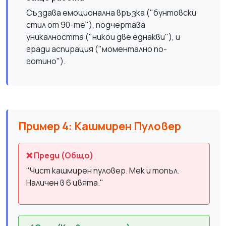
Създава емоционална връзка ("бунтовски
стил от 90-те"), подчертава
уникалността ("никои две еднакви"), и
гради аспирация ("моментално по-
готино").
Пример 4: Кашмирен Пуловер
❌ Преди (Общо)
"Чист кашмирен пуловер. Мек и топъл.
Наличен в 6 цвята."