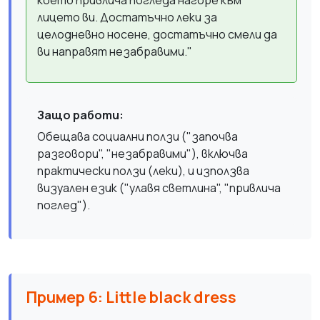
което привлича погледа нагоре към
лицето ви. Достатъчно леки за
целодневно носене, достатъчно смели да
ви направят незабравими."
Защо работи:
Обещава социални ползи ("започва
разговори", "незабравими"), включва
практически ползи (леки), и използва
визуален език ("улавя светлина", "привлича
поглед").
Пример 6: Little black dress