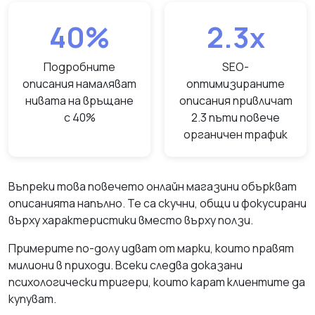
40%
2.3x
Подробните
SEO-
описания намаляват
оптимизираните
нивата на връщане
описания привличат
с 40%
2.3 пъти повече
органичен трафик
Въпреки това повечето онлайн магазини объркват
описанията напълно. Те са скучни, общи и фокусирани
върху характеристики вместо върху ползи.
Примерите по-долу идват от марки, които правят
милиони в приходи. Всеки следва доказани
психологически тригери, които карат клиентите да
купуват.