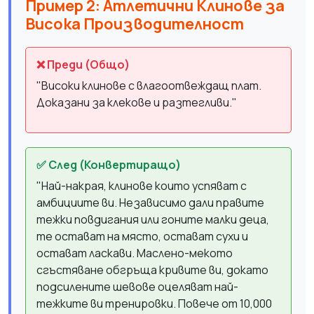
Пример 2: Атлетични Клинове за
Висока Производителност
❌ Преди (Общо)
"Високи клинове с влагоотвеждащ плат.
Доказани за клекове и разтегливи."
✅ След (Конвертиращо)
"Най-накрая, клинове които успяват с
амбициите ви. Независимо дали правите
тежки повдигания или гоните малки деца,
те остават на място, остават сухи и
остават ласкави. Маслено-мекото
сгъстяване обгръща кривите ви, докато
подсилените шевове оцеляват най-
тежките ви тренировки. Повече от 10,000