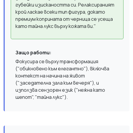
губейки изискаността си. Релаксираният
крой ласкае всеки тип фигура, докато
премиум коприната от черница се усеща
като тайна лукс върху кожата ви."
Защо работи:
Фокусира се върху трансформация
("обикновено към елегантно"), включва
контекст на начина на живот
("заседателна зала към вечеря"), и
използва сензорен език ("нежна като
шепот", "тайна лукс").