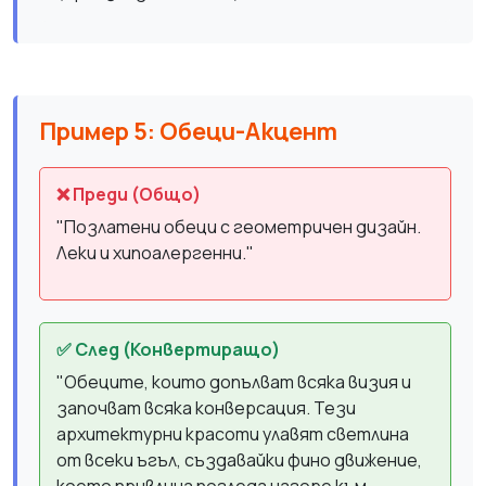
Пример 5: Обеци-Акцент
❌ Преди (Общо)
"Позлатени обеци с геометричен дизайн.
Леки и хипоалергенни."
✅ След (Конвертиращо)
"Обеците, които допълват всяка визия и
започват всяка конверсация. Тези
архитектурни красоти улавят светлина
от всеки ъгъл, създавайки фино движение,