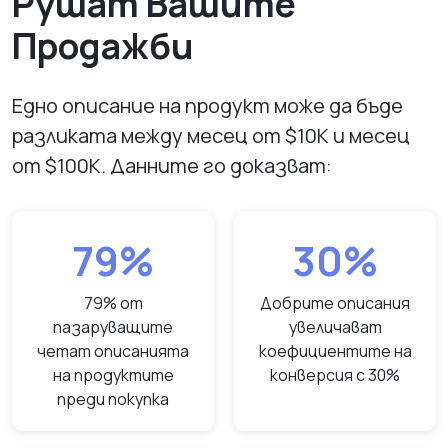
Рушат Вашите
Продажби
Едно описание на продукт може да бъде
разликата между месец от $10K и месец
от $100K. Данните го доказват:
79%
30%
79% от
Добрите описания
пазаруващите
увеличават
четат описанията
коефициентите на
на продуктите
конверсия с 30%
преди покупка