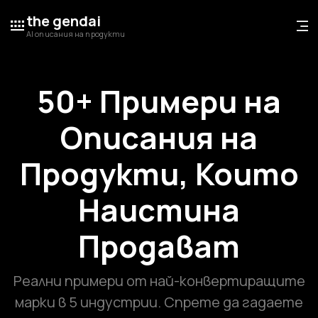
the gendai
AI описания на продукти
50+ Примери на
Описания на
Продукти, Които
Наистина
Продават
Реални примери от най-конвертиращите
марки в 5 индустрии. Спрете да гадаете