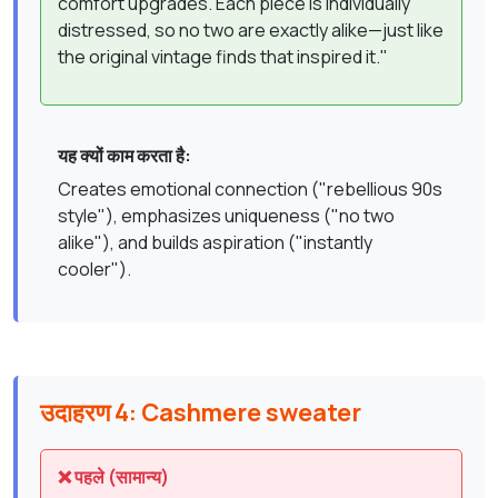
comfort upgrades. Each piece is individually
distressed, so no two are exactly alike—just like
the original vintage finds that inspired it."
यह क्यों काम करता है:
Creates emotional connection ("rebellious 90s
style"), emphasizes uniqueness ("no two
alike"), and builds aspiration ("instantly
cooler").
उदाहरण 4: Cashmere sweater
❌ पहले (सामान्य)