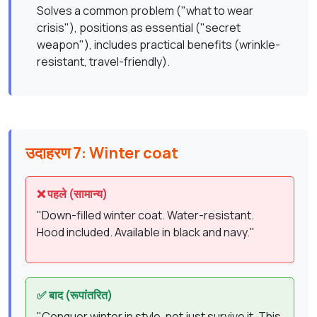
Solves a common problem ("what to wear
crisis"), positions as essential ("secret
weapon"), includes practical benefits (wrinkle-
resistant, travel-friendly).
उदाहरण 7: Winter coat
❌ पहले (सामान्य)
"Down-filled winter coat. Water-resistant.
Hood included. Available in black and navy."
✅ बाद (रूपांतरित)
"Conquer winter in style, not just survive it. This