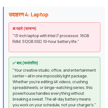
उदाहरण 4: Laptop
❌ पहले (सामान्य)
"13-inch laptop with Intel i7 processor, 16GB
RAM, 512GB SSD, 10-hour battery life."
✅ बाद (रूपांतरित)
"Your creative studio, office, and entertainment
center—all in one impossibly light package.
Whether you're editing 4K videos, crushing
spreadsheets, or binge-watching series, this
powerhouse handles everything without
breaking a sweat. The all-day battery means
you work on your schedule, not your charger's."