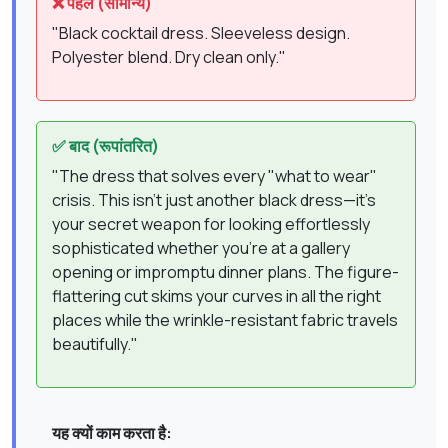
❌ पहले (सामान्य)
"Black cocktail dress. Sleeveless design.
Polyester blend. Dry clean only."
✅ बाद (रूपांतरित)
"The dress that solves every "what to wear"
crisis. This isn't just another black dress—it's
your secret weapon for looking effortlessly
sophisticated whether you're at a gallery
opening or impromptu dinner plans. The figure-
flattering cut skims your curves in all the right
places while the wrinkle-resistant fabric travels
beautifully."
यह क्यों काम करता है: