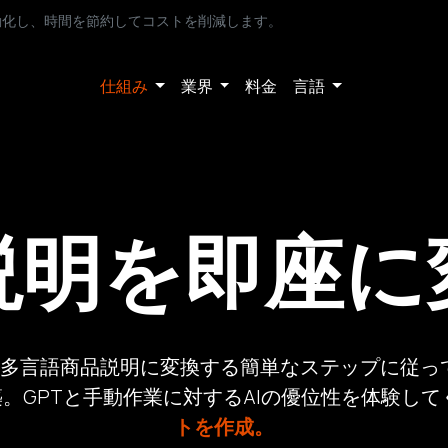
動化し、時間を節約してコストを削減します。
仕組み
業界
料金
言語
説明を即座に
た多言語商品説明に変換する簡単なステップに従っ
。GPTと手動作業に対するAIの優位性を体験し
トを作成。