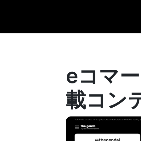
eコマー
載コン