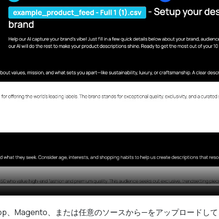
staShop、Magento、または任意のソースから—をアップロー