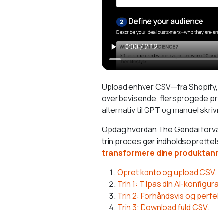
Upload enhver CSV—fra Shopify, P
overbevisende, flersprogede prod
alternativ til GPT og manuel skriv
Opdag hvordan The Gendai forvan
trin proces gør indholdsoprett
transformere dine produktan
Opret konto og upload CSV.
Trin 1: Tilpas din AI-konfigura
Trin 2: Forhåndsvis og perfe
Trin 3: Download fuld CSV.