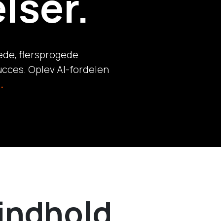
lser.
ede, flersprogede
cces. Oplev AI-fordelen
.
indhold