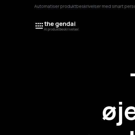
Automatiser produktbeskrivelser med smart person
the gendai
AI produktbeskrivelser
øj