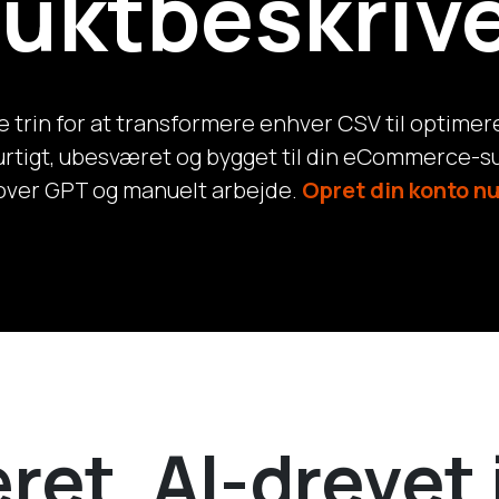
uktbeskrive
 trin for at transformere enhver CSV til optimer
rtigt, ubesværet og bygget til din eCommerce-su
over GPT og manuelt arbejde.
Opret din konto nu
et, AI-drevet 