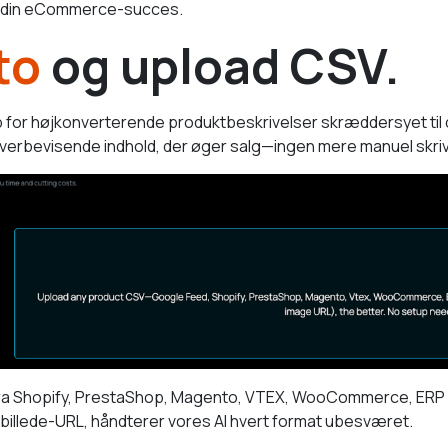
ste din eCommerce-succes.
to
og upload CSV.
op for højkonverterende produktbeskrivelser skræddersyet ti
 overbevisende indhold, der øger salg—ingen mere manuel skriv
a Shopify, PrestaShop, Magento, VTEX, WooCommerce, ERP el
 billede-URL, håndterer vores AI hvert format ubesværet.