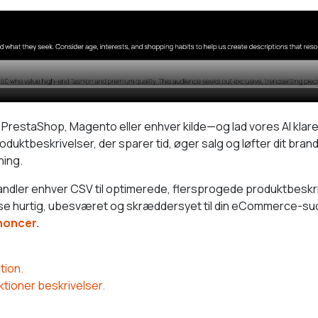
restaShop, Magento eller enhver kilde—og lad vores AI klare 
uktbeskrivelser, der sparer tid, øger salg og løfter dit bran
ning.
dler enhver CSV til optimerede, flersprogede produktbeskrive
else hurtig, ubesværet og skræddersyet til din eCommerce-s
noncer.
tion.
ktioner beskrivelser.