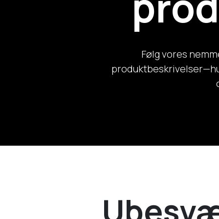
prod
Følg vores nemme
produktbeskrivelser—hu
Ubesvær