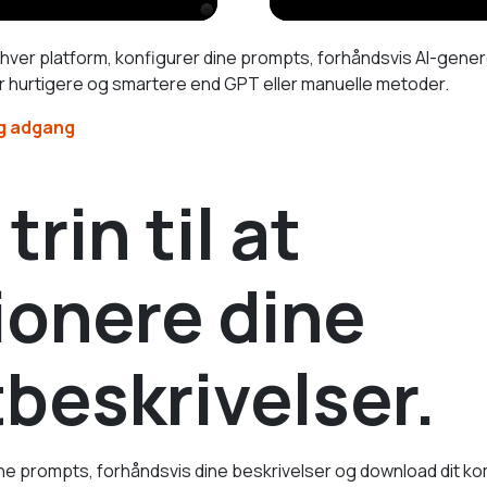
enhver platform, konfigurer dine prompts, forhåndsvis AI-gen
er hurtigere og smartere end GPT eller manuelle metoder.
ig adgang
rin til at
ionere dine
beskrivelser.
dine prompts, forhåndsvis dine beskrivelser og download dit ko