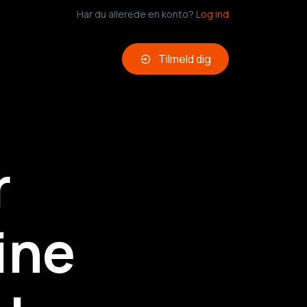
Har du allerede en konto?
Log ind
Tilmeld dig
r
ine