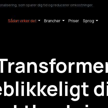
alisering, som sparer dig tid og reducerer omkostninger.
Sådan virker det
Brancher
Priser
Sprog
Transforme
eblikkeligt d