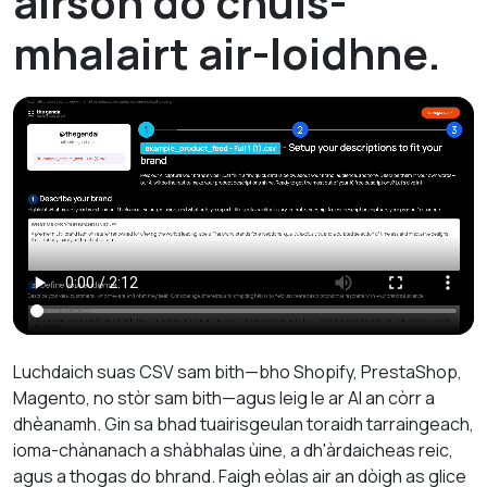
airson do chùis-
mhalairt air-loidhne.
Luchdaich suas CSV sam bith—bho Shopify, PrestaShop,
Magento, no stòr sam bith—agus leig le ar AI an còrr a
dhèanamh. Gin sa bhad tuairisgeulan toraidh tarraingeach,
ioma-chànanach a shàbhalas ùine, a dh'àrdaicheas reic,
agus a thogas do bhrand. Faigh eòlas air an dòigh as glice