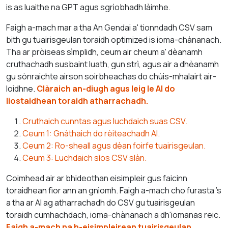
is as luaithe na GPT agus sgrìobhadh làimhe.
Faigh a-mach mar a tha An Gendai a' tionndadh CSV sam
bith gu tuairisgeulan toraidh optimized is ioma-chànanach.
Tha ar pròiseas sìmplidh, ceum air cheum a' dèanamh
cruthachadh susbaint luath, gun strì, agus air a dhèanamh
gu sònraichte airson soirbheachas do chùis-mhalairt air-
loidhne.
Clàraich an-diugh agus leig le AI do
liostaidhean toraidh atharrachadh.
Cruthaich cunntas agus luchdaich suas CSV.
Ceum 1: Gnàthaich do rèiteachadh AI.
Ceum 2: Ro-sheall agus dèan foirfe tuairisgeulan.
Ceum 3: Luchdaich sìos CSV slàn.
Coimhead air ar bhideothan eisimpleir gus faicinn
toraidhean fìor ann an gnìomh. Faigh a-mach cho furasta 's
a tha ar AI ag atharrachadh do CSV gu tuairisgeulan
toraidh cumhachdach, ioma-chànanach a dh'iomanas reic.
Faigh a-mach na h-eisimpleirean tuairisgeulan