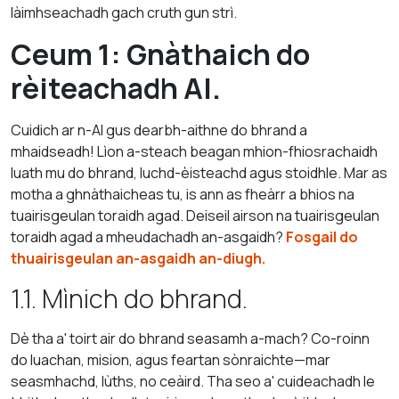
làimhseachadh gach cruth gun strì.
Ceum 1: Gnàthaich do
rèiteachadh AI.
Cuidich ar n-AI gus dearbh-aithne do bhrand a
mhaidseadh! Lìon a-steach beagan mhion-fhiosrachaidh
luath mu do bhrand, luchd-èisteachd agus stoidhle. Mar as
motha a ghnàthaicheas tu, is ann as fheàrr a bhios na
tuairisgeulan toraidh agad. Deiseil airson na tuairisgeulan
toraidh agad a mheudachadh an-asgaidh?
Fosgail do
thuairisgeulan an-asgaidh an-diugh.
1.1. Mìnich do bhrand.
Dè tha a' toirt air do bhrand seasamh a-mach? Co-roinn
do luachan, mision, agus feartan sònraichte—mar
seasmhachd, lùths, no ceàird. Tha seo a' cuideachadh le