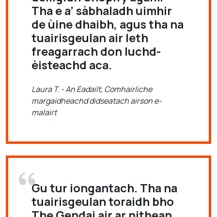
Tha e a’ sàbhaladh uimhir
de ùine dhaibh, agus tha na
tuairisgeulan air leth
freagarrach don luchd-
èisteachd aca.
Laura T. - An Eadailt, Comhairliche
margaidheachd didseatach airson e-
malairt
Gu tur iongantach. Tha na
tuairisgeulan toraidh bho
The Gendai air ar nithean