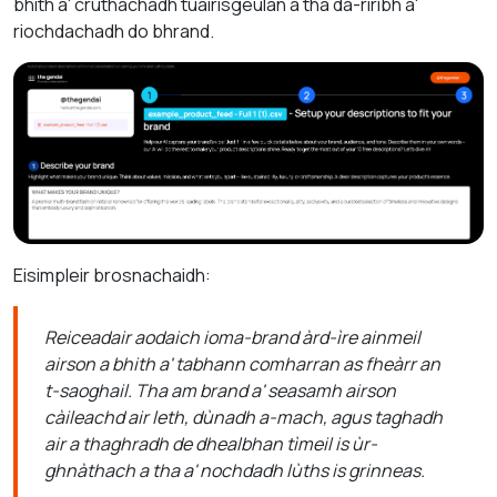
bhith a' cruthachadh tuairisgeulan a tha da-rìribh a'
riochdachadh do bhrand.
Eisimpleir brosnachaidh:
Reiceadair aodaich ioma-brand àrd-ìre ainmeil
airson a bhith a' tabhann comharran as fheàrr an
t-saoghail. Tha am brand a' seasamh airson
càileachd air leth, dùnadh a-mach, agus taghadh
air a thaghradh de dhealbhan tìmeil is ùr-
ghnàthach a tha a' nochdadh lùths is grinneas.