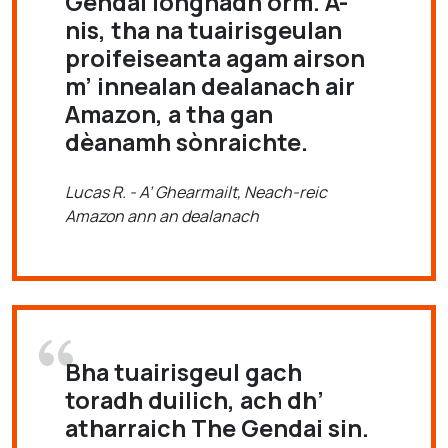
Gendai iongnadh orm. A-
nis, tha na tuairisgeulan
proifeiseanta agam airson
m’ innealan dealanach air
Amazon, a tha gan
dèanamh sònraichte.
Lucas R. - A’ Ghearmailt, Neach-reic
Amazon ann an dealanach
Bha tuairisgeul gach
toradh duilich, ach dh’
atharraich The Gendai sin.