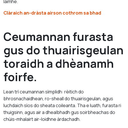
làimhe.
Clàraich an-dràsta airson cothrom sa bhad
Ceumannan furasta
gus do thuairisgeulan
toraidh a dhèanamh
foirfe.
Lean trì ceumannan sìmplidh: rèitich do
bhrosnachaidhean, ro-sheall do thuairisgeulan, agus
luchdaich sìos do sheata coileanta. Tha e luath, furasta ri
thuigsinn, agus air a dhealbhadh gus soirbheachas do
chùis-mhalairt air-loidhne àrdachadh.