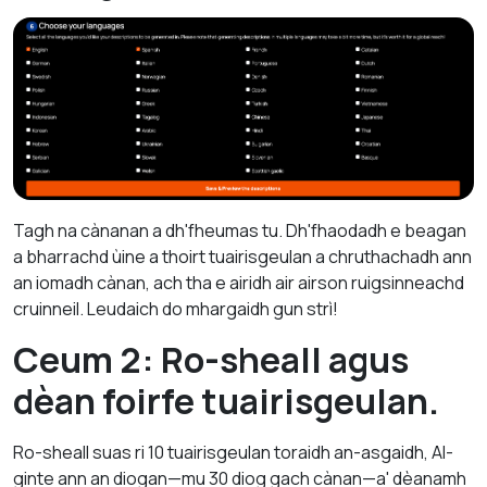
Tagh na cànanan a dh'fheumas tu. Dh'fhaodadh e beagan
a bharrachd ùine a thoirt tuairisgeulan a chruthachadh ann
an iomadh cànan, ach tha e airidh air airson ruigsinneachd
cruinneil. Leudaich do mhargaidh gun strì!
Ceum 2: Ro-sheall agus
dèan foirfe tuairisgeulan.
Ro-sheall suas ri 10 tuairisgeulan toraidh an-asgaidh, AI-
ginte ann an diogan—mu 30 diog gach cànan—a' dèanamh