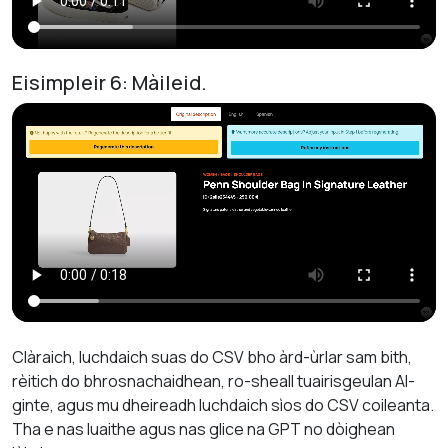
Eisimpleir 6: Màileid.
Clàraich, luchdaich suas do CSV bho àrd-ùrlar sam bith,
rèitich do bhrosnachaidhean, ro-sheall tuairisgeulan AI-
ginte, agus mu dheireadh luchdaich sìos do CSV coileanta.
Tha e nas luaithe agus nas glice na GPT no dòighean