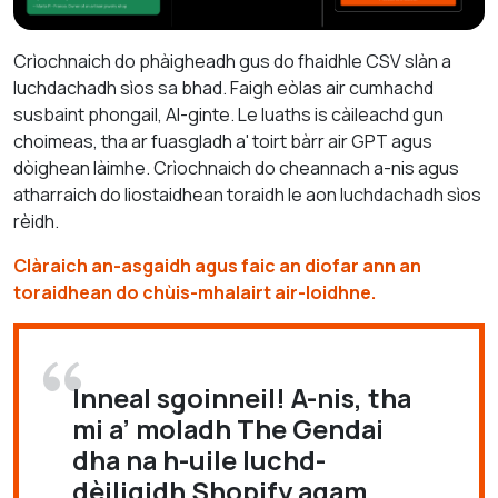
Crìochnaich do phàigheadh gus do fhaidhle CSV slàn a
luchdachadh sìos sa bhad. Faigh eòlas air cumhachd
susbaint phongail, AI-ginte. Le luaths is càileachd gun
choimeas, tha ar fuasgladh a' toirt bàrr air GPT agus
dòighean làimhe. Crìochnaich do cheannach a-nis agus
atharraich do liostaidhean toraidh le aon luchdachadh sìos
rèidh.
Clàraich an-asgaidh agus faic an diofar ann an
toraidhean do chùis-mhalairt air-loidhne.
Inneal sgoinneil! A-nis, tha
mi a’ moladh The Gendai
dha na h-uile luchd-
dèiligidh Shopify agam.