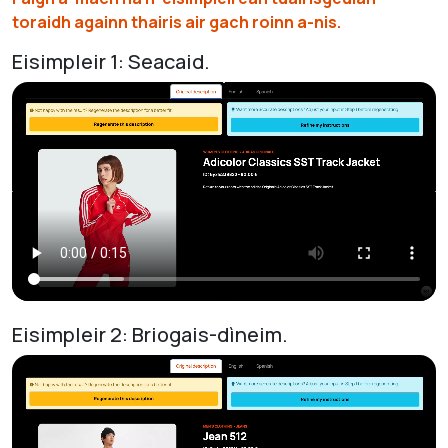
toraidh againn thairis air gach roinn a-nis.
Eisimpleir 1: Seacaid.
Eisimpleir 2: Briogais-dìneim.