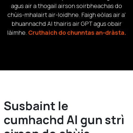
agus air a thogail airson soirbheachas do
chùis-mhalairt air-loidhne. Faigh eòlas air a'
bhuannachd AI thairis air GPT agus obair
làimhe.
Cruthaich do chunntas an-dràsta.
Susbaint le
cumhachd AI gun strì