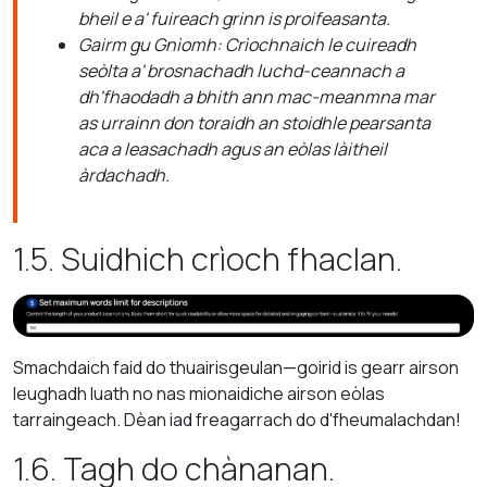
bheil e a' fuireach grinn is proifeasanta.
Gairm gu Gnìomh: Crìochnaich le cuireadh
seòlta a' brosnachadh luchd-ceannach a
dh'fhaodadh a bhith ann mac-meanmna mar
as urrainn don toraidh an stoidhle pearsanta
aca a leasachadh agus an eòlas làitheil
àrdachadh.
1.5. Suidhich crìoch fhaclan.
Smachdaich faid do thuairisgeulan—goirid is gearr airson
leughadh luath no nas mionaidiche airson eòlas
tarraingeach. Dèan iad freagarrach do d'fheumalachdan!
1.6. Tagh do chànanan.