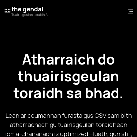
the gendai
Tuairisgeulan toraidh AI
Atharraich do
thuairisgeulan
toraidh sa bhad.
Lean ar ceumannan furasta gus CSV sam bith
atharrachadh gu tuairisgeulan toraidhean
ioma-chànanach is optimized—luath, gun strì,