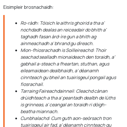
Eisimpleir brosnachaidh:
Ro-ràdh: Tòisich le aithris ghoirid a tha a'
nochdadh dealas an reiceadair do bhith a'
taghadh fasan àrd-ìre gun a bhith ag
ainmeachadh a' bhrand gu dìreach.
Mion-fhiosrachadh is Soilleireachd: Thoir
seachad sealladh mionaideach den toraidh, a'
gabhail a-steach a fheartan, stuthan, agus
eileamaidean dealbhaidh, a' dèanamh
cinnteach gu bheil an tuairisgeul pongail agus
fiosrachail.
Tarraing Faireachdainneil: Cleachd cànan
drùidhteach a tha a' peantadh dealbh de lùths
is grinneas, a' ceangal an toraidh ri dòigh-
beatha miannach.
Cunbhalachd: Cum guth aon-seòrsach tron
tuairisgeul air fad, a' dèanamh cinnteach gu