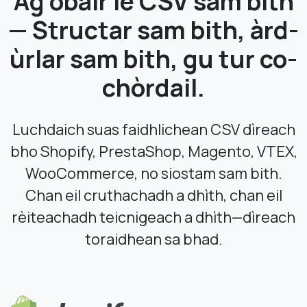
Ag obair le CSV sam bith
— Structar sam bith, àrd-
ùrlar sam bith, gu tur co-
chòrdail.
Luchdaich suas faidhlichean CSV dìreach
bho Shopify, PrestaShop, Magento, VTEX,
WooCommerce, no siostam sam bith.
Chan eil cruthachadh a dhìth, chan eil
rèiteachadh teicnigeach a dhìth—dìreach
toraidhean sa bhad.