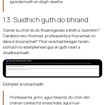
ag àrdachadh an dòigh-beatha.
1.3. Suidhich guth do bhrand.
Ciamar bu chòir do do thuairisgeulan a bhith a' cluinntinn?
Càirdeil is neo-fhoirmeil, proifeasanta is fiosrachail, no
dàna is brosnachail? Thoir seachad beagan faclan-
iuchrach no eisimpleirean gus an guth ceart a
shuidheachadh.
Eisimpleir brosnachaidh:
Proifeasanta, grinn, agus fasanta. Bu chòir don
chànan càileachd, eireachdas, agus nua-