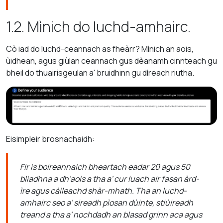
1.2. Mìnich do luchd-amhairc.
Cò iad do luchd-ceannach as fheàrr? Mìnich an aois,
ùidhean, agus giùlan ceannach gus dèanamh cinnteach gu
bheil do thuairisgeulan a' bruidhinn gu dìreach riutha.
Eisimpleir brosnachaidh:
Fir is boireannaich bheartach eadar 20 agus 50
bliadhna a dh'aois a tha a' cur luach air fasan àrd-
ìre agus càileachd shàr-mhath. Tha an luchd-
amhairc seo a' sireadh pìosan dùinte, stiùireadh
treand a tha a' nochdadh an blasad grinn aca agus