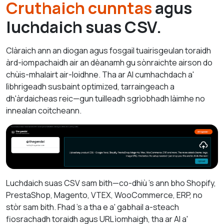
Cruthaich cunntas
agus
luchdaich suas CSV.
Clàraich ann an diogan agus fosgail tuairisgeulan toraidh
àrd-iompachaidh air an dèanamh gu sònraichte airson do
chùis-mhalairt air-loidhne. Tha ar AI cumhachdach a'
lìbhrigeadh susbaint optimized, tarraingeach a
dh'àrdaicheas reic—gun tuilleadh sgrìobhadh làimhe no
innealan coitcheann.
Luchdaich suas CSV sam bith—co-dhiù 's ann bho Shopify,
PrestaShop, Magento, VTEX, WooCommerce, ERP, no
stòr sam bith. Fhad 's a tha e a' gabhail a-steach
fiosrachadh toraidh agus URL ìomhaigh, tha ar AI a'