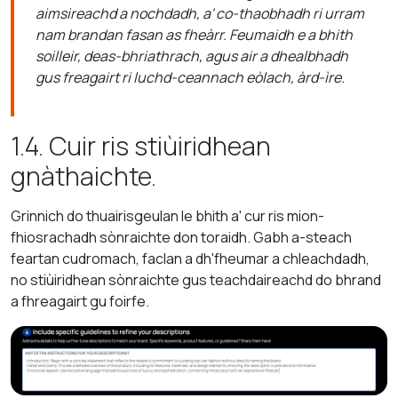
aimsireachd a nochdadh, a' co-thaobhadh ri urram
nam brandan fasan as fheàrr. Feumaidh e a bhith
soilleir, deas-bhriathrach, agus air a dhealbhadh
gus freagairt ri luchd-ceannach eòlach, àrd-ìre.
1.4. Cuir ris stiùiridhean
gnàthaichte.
Grinnich do thuairisgeulan le bhith a' cur ris mion-
fhiosrachadh sònraichte don toraidh. Gabh a-steach
feartan cudromach, faclan a dh'fheumar a chleachdadh,
no stiùiridhean sònraichte gus teachdaireachd do bhrand
a fhreagairt gu foirfe.