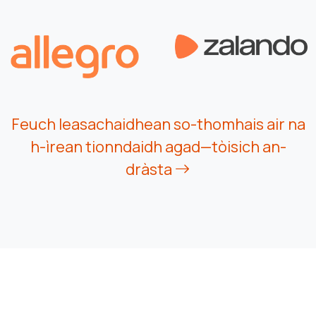
Feuch leasachaidhean so-thomhais air na
h-ìrean tionndaidh agad—tòisich an-
dràsta