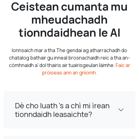
Ceistean cumanta mu
mheudachadh
tionndaidhean le AI
Ionnsaich mar a tha The gendai ag atharrachadh do
chatalog bathair gu inneal brosnachaidh reic a tha an-
còmhnaidh a' dol thairis air tuairisgeulan làimhe.
Faic ar
pròiseas ann an gnìomh.
Dè cho luath 's a chì mi ìrean
tionndaidh leasaichte?