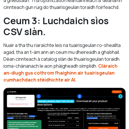
a ghleusadh. Tha optimization leantainneach a' dèanamh
cinnteach gun ruig do thuairisgeulan toraidh foirfeachd.
Ceum 3: Luchdaich sìos
CSV slàn.
Nuair a tha thu riaraichte leis na tuairisgeulan ro-sheallta
agad, tha an t-àm ann an ceum mu dheireadh a ghabhail.
Dèan cinnteach à catalog slàn de thuairisgeulan toraidh
ioma-chànanach le aon phàigheadh sìmplidh.
Clàraich
an-diugh gus cothrom fhaighinn air tuairisgeulan
cumhachdach stèidhichte air AI.