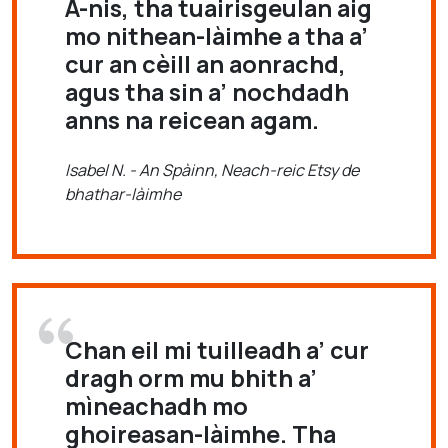
A-nis, tha tuairisgeulan aig
mo nithean-làimhe a tha a’
cur an cèill an aonrachd,
agus tha sin a’ nochdadh
anns na reicean agam.
Isabel N. - An Spàinn, Neach-reic Etsy de
bhathar-làimhe
Chan eil mi tuilleadh a’ cur
dragh orm mu bhith a’
mìneachadh mo
ghoireasan-làimhe. Tha