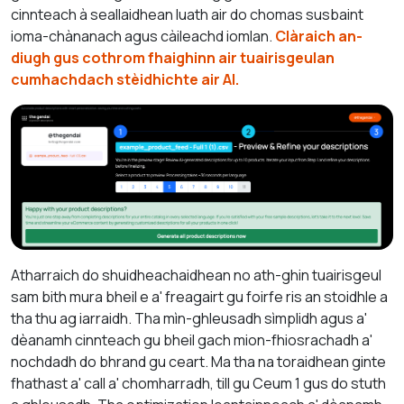
cinnteach à seallaidhean luath air do chomas susbaint
ioma-chànanach agus càileachd iomlan.
Clàraich an-
diugh gus cothrom fhaighinn air tuairisgeulan
cumhachdach stèidhichte air AI.
Atharraich do shuidheachaidhean no ath-ghin tuairisgeul
sam bith mura bheil e a' freagairt gu foirfe ris an stoidhle a
tha thu ag iarraidh. Tha mìn-ghleusadh sìmplidh agus a'
dèanamh cinnteach gu bheil gach mion-fhiosrachadh a'
nochdadh do bhrand gu ceart. Ma tha na toraidhean ginte
fhathast a' call a' chomharradh, till gu Ceum 1 gus do stuth