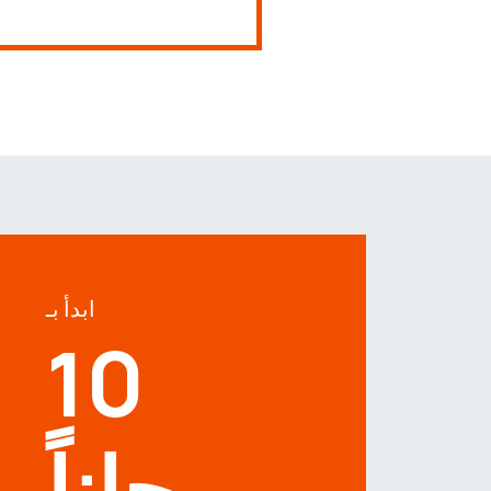
ابدأ بـ
10
مجاناً