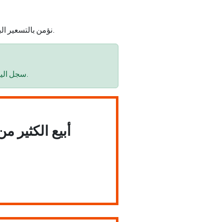
نؤمن بالتسعير البسيط. ادفع فقط مقابل ما تستخدمه، عندما تستخدمه. بدون التزامات شهرية، بدون رسوم خفية، بدون مفاجآت.
سجل اليوم واحصل على 10 أوصاف منتجات مجانية. ابدأ في إنشاء أوصاف منتجات احترافية ومتعددة اللغات في ثوانٍ.
أبيع الكثير م