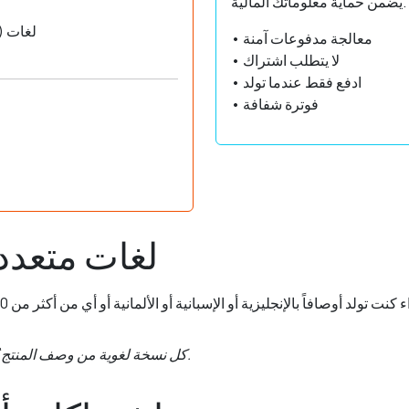
يضمن حماية معلوماتك المالية.
• 3 لغات
• معالجة مدفوعات آمنة
• لا يتطلب اشتراك
• ادفع فقط عندما تولد
• فوترة شفافة
لغات متعدد
كل نسخة لغوية من وصف المنتج تُحسب كوصف واحد قابل للفوترة.