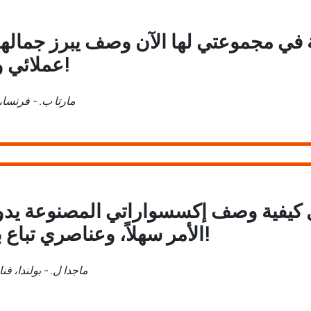
في مجموعتي لها الآن وصف يبرز جمالها 
عملائي ومبيعاتي ارتفعت!
مارتا ب. - فرنسا
 كيفية وصف إكسسواراتي المصنوعة يدويا
الأمر سهلاً، وعناصري تباع بشكل أسرع الآن!
ماجدا ل. - بولندا، ف