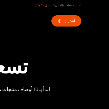
لديك حساب بالفعل؟
سجّل دخولك
اشترك
تسع
ابدأ بـ 10 أوصاف منتجات مجانية، ثم ادفع فقط مقابل ما تستخدمه. بدون اشتراكات، بدون مفاجآت.