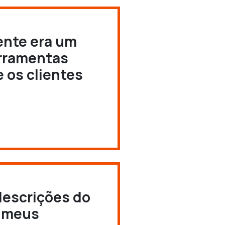
ente era um
erramentas
 os clientes
descrições do
s meus