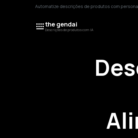
Automatize descrições de produtos com personal
the gendai
Descrições de produtos com IA
Des
Al