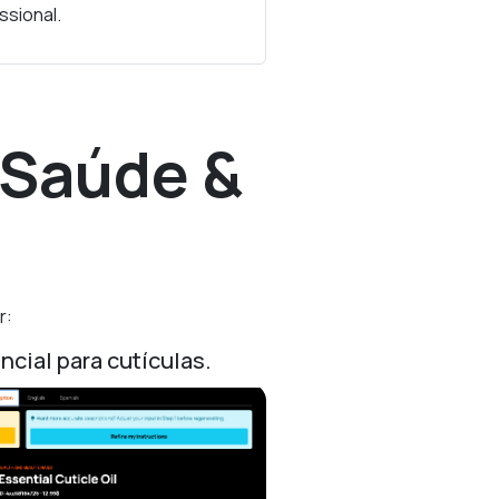
ssional.
 Saúde &
r:
cial para cutículas.