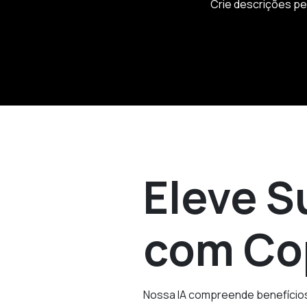
Crie descrições pe
Eleve S
com Cop
Nossa IA compreende benefícios