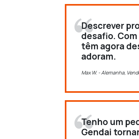
Descrever pr
desafio. Com 
têm agora des
adoram.
Max W. - Alemanha, Vende
Tenho um pequ
Gendai torna