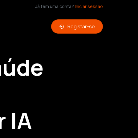
Já tem uma conta?
Iniciar sessão
Registar-se
aúde
 IA