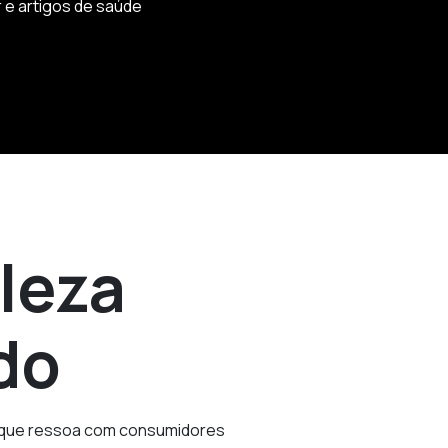
 e artigos de saúde
leza
do
m que ressoa com consumidores