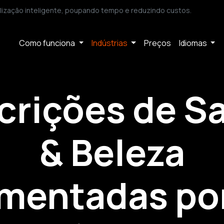
ização inteligente, poupando tempo e reduzindo custos.
Como funciona
Indústrias
Preços
Idiomas
crições de S
& Beleza
imentadas por