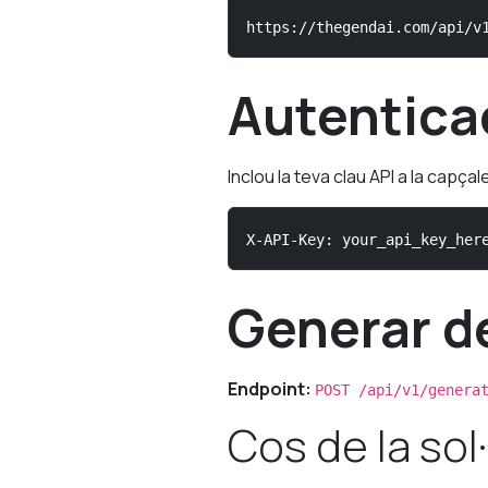
https://thegendai.com/api/v
Autentica
Inclou la teva clau API a la capçale
X-API-Key: your_api_key_her
Generar d
Endpoint:
POST /api/v1/genera
Cos de la sol·