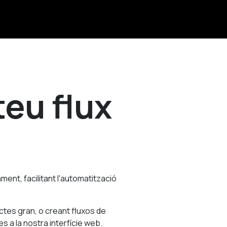
teu flux
nt, facilitant l'automatització
ctes gran, o creant fluxos de
s a la nostra interfície web.