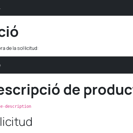
1
ció
ra de la sol·licitud:
e
escripció de produc
te-description
licitud