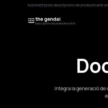
Automatitza les descripcions de producte amb una p
the gendai
Descripcions de producte amb IA
Do
Integra la generació de
a