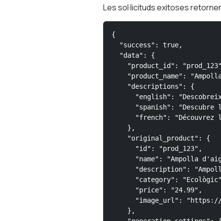
Les sol·licituds exitoses retor
{

  "success": true,

  "data": {

    "product_id": "prod_123"
    "product_name": "Ampolla
    "descriptions": {

      "english": "Descobreix
      "spanish": "Descubre l
      "french": "Découvrez l
    },

    "original_product": {

      "id": "prod_123",

      "name": "Ampolla d'aig
      "description": "Ampoll
      "category": "Ecològic"
      "price": "24.99",

      "image_url": "https://
    },
