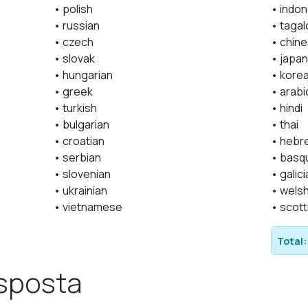
• polish
• indo
• russian
• taga
• czech
• chin
• slovak
• japa
• hungarian
• kore
• greek
• arabi
• turkish
• hindi
• bulgarian
• thai
• croatian
• hebr
• serbian
• basq
• slovenian
• galic
• ukrainian
• wels
• vietnamese
• scott
Total:
sposta