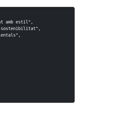
t amb estil",

sostenibilitat",

entals",
