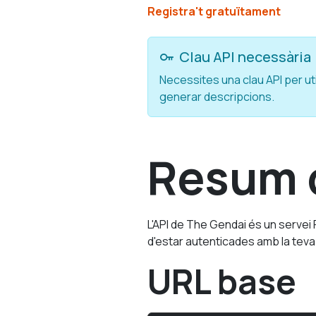
Registra't gratuïtament
Clau API necessària
Necessites una clau API per uti
generar descripcions.
Resum d
L'API de The Gendai és un servei 
d'estar autenticades amb la teva 
URL base