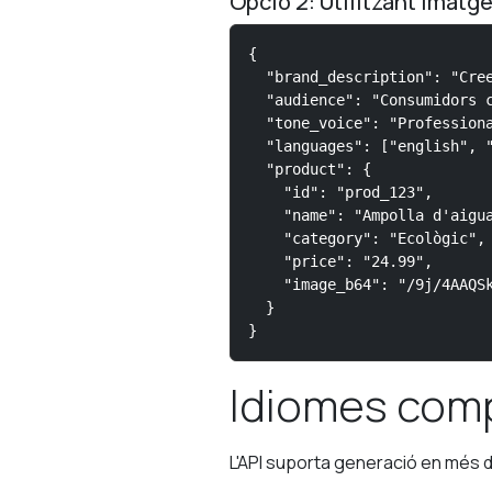
Opció 2: Utilitzant imatg
{

  "brand_description": "Cree
  "audience": "Consumidors c
  "tone_voice": "Professiona
  "languages": ["english", "
  "product": {

    "id": "prod_123",

    "name": "Ampolla d'aigua
    "category": "Ecològic",

    "price": "24.99",

    "image_b64": "/9j/4AAQSk
  }

}
Idiomes com
L'API suporta generació en més de 