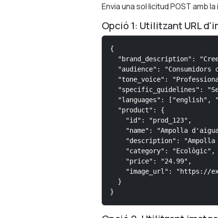
Envia una sol·licitud POST amb l
Opció 1: Utilitzant URL d'
{

  "brand_description": "Cree
  "audience": "Consumidors c
  "tone_voice": "Professiona
  "specific_guidelines": "Se
  "languages": ["english", "
  "product": {

    "id": "prod_123",

    "name": "Ampolla d'aigua
    "description": "Ampolla 
    "category": "Ecològic",

    "price": "24.99",

    "image_url": "https://ex
  }

}