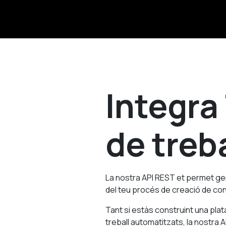
Integra
de treba
La nostra API REST et permet ge
del teu procés de creació de con
Tant si estàs construint una pla
treball automatitzats, la nostra 