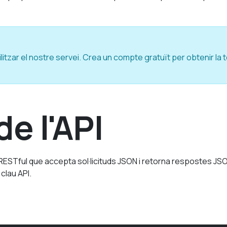
litzar el nostre servei. Crea un compte gratuït per obtenir la 
e l'API
RESTful que accepta sol·licituds JSON i retorna respostes JSON
clau API.