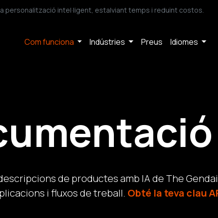
ersonalització intel·ligent, estalviant temps i reduint costos.
Com funciona
Indústries
Preus
Idiomes
cumentació 
 descripcions de productes amb IA de The Gendai
plicacions i fluxos de treball.
Obté la teva clau A