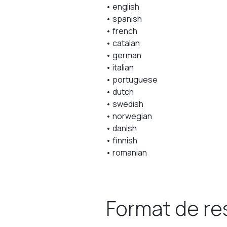
• english
• spanish
• french
• catalan
• german
• italian
• portuguese
• dutch
• swedish
• norwegian
• danish
• finnish
• romanian
Format de re