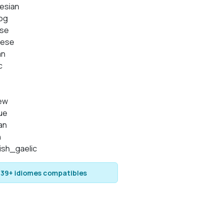
nesian
log
ese
nese
an
c
ew
ue
ian
h
ish_gaelic
 39+ idiomes compatibles