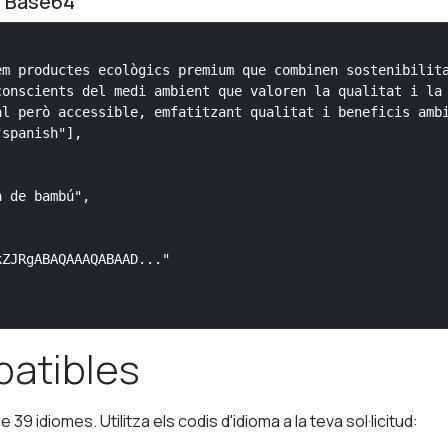
e Base64
m productes ecològics premium que combinen sostenibilita
onscients del medi ambient que valoren la qualitat i la 
l però accessible, emfatitzant qualitat i beneficis ambi
spanish"],

 de bambú",

ZJRgABAQAAAQABAAD..."

patibles
39 idiomes. Utilitza els codis d'idioma a la teva sol·licitud: