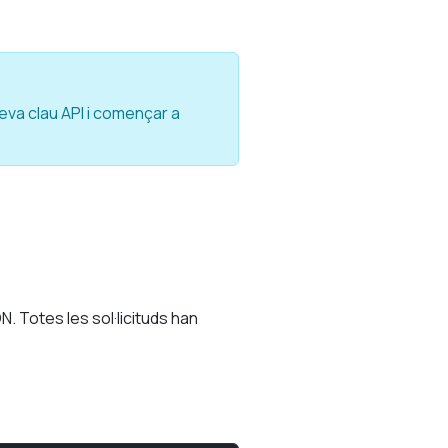
teva clau API i començar a
. Totes les sol·licituds han