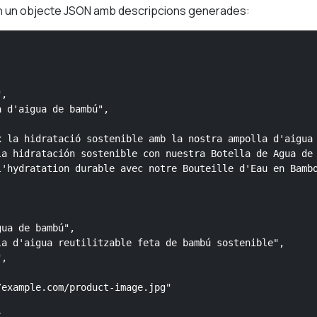
nen un objecte JSON amb descripcions generades:
,

 d'aigua de bambú",

 la hidratació sostenible amb la nostra ampolla d'aigua 
a hidratación sostenible con nuestra Botella de Agua de 
'hydratation durable avec notre Bouteille d'Eau en Bambo
ua de bambú",

a d'aigua reutilitzable feta de bambú sostenible",

,

example.com/product-image.jpg"
