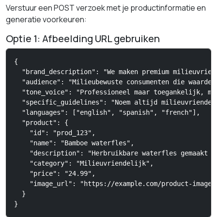
Verstuur een POST verzoek met je productinformatie en
generatie voorkeuren:
Optie 1: Afbeelding URL gebruiken
{

  "brand_description": "We maken premium milieuvrien
  "audience": "Milieubewuste consumenten die waarde 
  "tone_voice": "Professioneel maar toegankelijk, me
  "specific_guidelines": "Noem altijd milieuvriendel
  "languages": ["english", "spanish", "french"],

  "product": {

    "id": "prod_123",

    "name": "Bamboe waterfles",

    "description": "Herbruikbare waterfles gemaakt va
    "category": "Milieuvriendelijk",

    "price": "24.99",

    "image_url": "https://example.com/product-image.j
  }

}