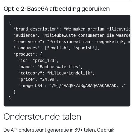
Optie 2: Base64 afbeelding gebruiken
{

  "brand_description": "We maken premium milieuvrien
  "audience": "Milieubewuste consumenten die waarde 
  "tone_voice": "Professioneel maar toegankelijk, me
  "languages": ["english", "spanish"],

  "product": {

    "id": "prod_123",

    "name": "Bamboe waterfles",

    "category": "Milieuvriendelijk",

    "price": "24.99",

    "image_b64": "/9j/4AAQSkZJRgABAQAAAQABAAD..."

  }

}
Ondersteunde talen
De API ondersteunt generatie in 39+ talen. Gebruik