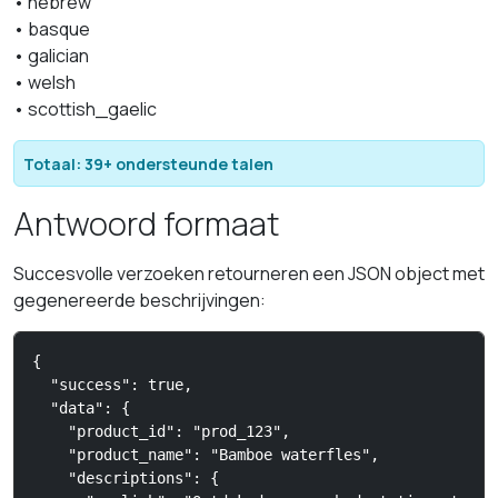
• hebrew
• basque
• galician
• welsh
• scottish_gaelic
Totaal: 39+ ondersteunde talen
Antwoord formaat
Succesvolle verzoeken retourneren een JSON object met
gegenereerde beschrijvingen:
{

  "success": true,

  "data": {

    "product_id": "prod_123",

    "product_name": "Bamboe waterfles",

    "descriptions": {
