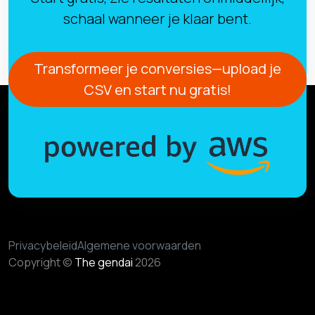
schaal wanneer je klaar bent.
Transformeer je conversies—upload je
CSV en start nu gratis!
Privacybeleid
Algemene voorwaarden
Copyright ©
The gendai
2026