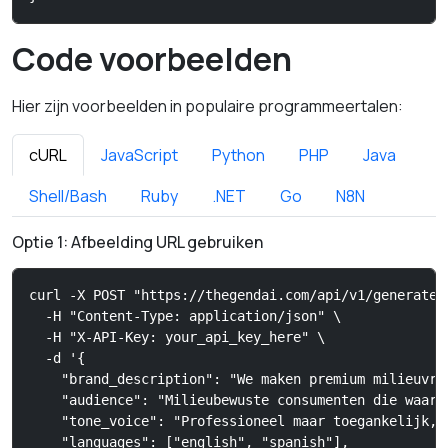
Code voorbeelden
Hier zijn voorbeelden in populaire programmeertalen:
cURL
JavaScript
Python
PHP
Java
Shell/Bash
Ruby
.NET
Go
N8N
Optie 1: Afbeelding URL gebruiken
curl -X POST "https://thegendai.com/api/v1/generate-d
  -H "Content-Type: application/json" \

  -H "X-API-Key: your_api_key_here" \

  -d '{

    "brand_description": "We maken premium milieuvri
    "audience": "Milieubewuste consumenten die waard
    "tone_voice": "Professioneel maar toegankelijk, 
    "languages": ["english", "spanish"],
