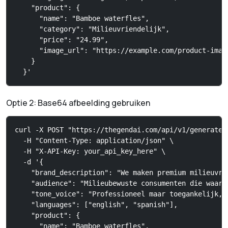
    "product": {

      "name": "Bamboe waterfles",

      "category": "Milieuvriendelijk",

      "price": "24.99",

      "image_url": "https://example.com/product-image
    }

  }'
Optie 2: Base64 afbeelding gebruiken
curl -X POST "https://thegendai.com/api/v1/generate-d
  -H "Content-Type: application/json" \

  -H "X-API-Key: your_api_key_here" \

  -d '{

    "brand_description": "We maken premium milieuvri
    "audience": "Milieubewuste consumenten die waard
    "tone_voice": "Professioneel maar toegankelijk, 
    "languages": ["english", "spanish"],

    "product": {

      "name": "Bamboe waterfles",
