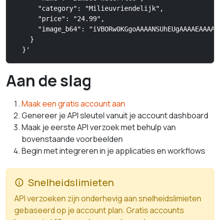
      "category": "Milieuvriendelijk",

      "price": "24.99",

      "image_b64": "iVBORw0KGgoAAAANSUhEUgAAAAEAAAAB
    }

  }'
Aan de slag
Maak een gratis account aan
Genereer je API sleutel vanuit je account dashboard
Maak je eerste API verzoek met behulp van
bovenstaande voorbeelden
Begin met integreren in je applicaties en workflows
Snelheidslimieten
API verzoeken zijn onderhevig aan snelheidslimieten
gebaseerd op je account plan. Gratis accounts