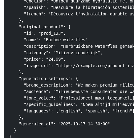
      "english": "Ontdek duurzame hydratatie met onze
      "spanish": "Descubre la hidratación sostenible
      "french": "Découvrez l'hydratation durable ave
    },

    "original_product": {

      "id": "prod_123",

      "name": "Bamboe waterfles",

      "description": "Herbruikbare waterfles gemaakt 
      "category": "Milieuvriendelijk",

      "price": "24.99",

      "image_url": "https://example.com/product-image
    },

    "generation_settings": {

      "brand_description": "We maken premium milieuv
      "audience": "Milieubewuste consumenten die waa
      "tone_voice": "Professioneel maar toegankelijk
      "specific_guidelines": "Noem altijd milieuvrie
      "languages": ["english", "spanish", "french"]

    },

    "generated_at": "2025-10-17 14:30:00"

  }

}