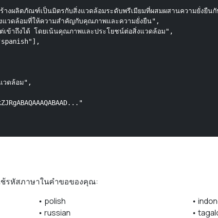
ลิตภัณฑ์เป็นมิตรกับสิ่งแวดล้อมระดับพรีเมียมที่ผสมผสานความยั่งยืนกั
ิ่งแวดล้อมที่ให้ความสำคัญกับคุณภาพและความยั่งยืน",

เข้าถึงได้ โดยเน้นคุณภาพและประโยชน์ต่อสิ่งแวดล้อม",

spanish"],

แวดล้อม",

ZJRgABAQAAAQABAAD..."

 ใช้รหัสภาษาในคำขอของคุณ:
• polish
• indo
• russian
• taga