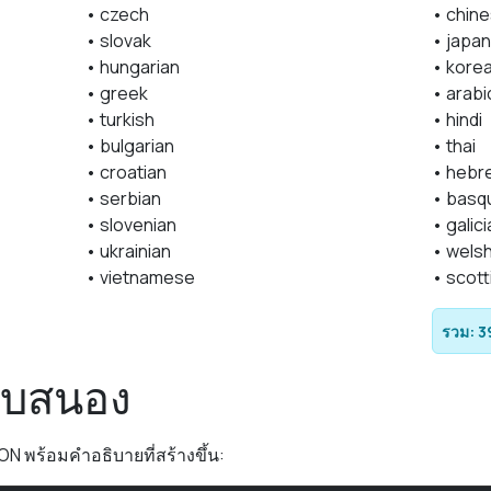
• czech
• chin
• slovak
• japa
• hungarian
• kore
• greek
• arabi
• turkish
• hindi
• bulgarian
• thai
• croatian
• hebr
• serbian
• basq
• slovenian
• galic
• ukrainian
• wels
• vietnamese
• scott
รวม: 3
อบสนอง
SON พร้อมคำอธิบายที่สร้างขึ้น: