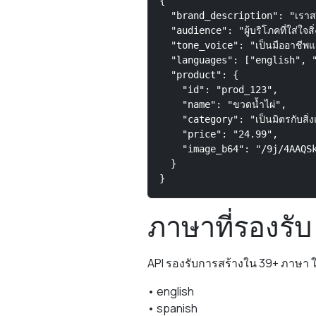
{

  "brand_description": "เราสร้างผ
  "audience": "ผู้บริโภคที่ใส่ใจส
  "tone_voice": "เป็นมืออาชีพแต่
  "languages": ["english", "
  "product": {

    "id": "prod_123",

    "name": "ขวดน้ำไผ่",

    "category": "เป็นมิตรกับสิ่ง
    "price": "24.99",

    "image_b64": "/9j/4AAQSk
  }

}
ภาษาที่รองรับ
API รองรับการสร้างใน 39+ ภาษา
• english
• spanish