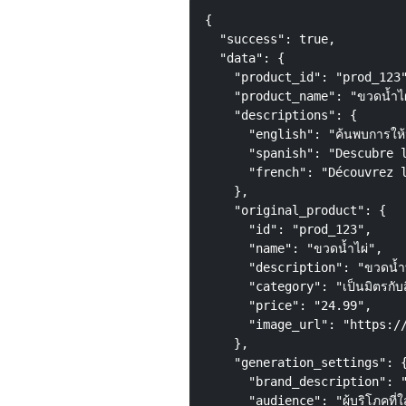
{

  "success": true,

  "data": {

    "product_id": "prod_123"
    "product_name": "ขวดน้ำไผ่
    "descriptions": {

      "english": "ค้นพบการให้น้ำ
      "spanish": "Descubre l
      "french": "Découvrez l
    },

    "original_product": {

      "id": "prod_123",

      "name": "ขวดน้ำไผ่",

      "description": "ขวดน้ำที่ใช้
      "category": "เป็นมิตรกับสิ
      "price": "24.99",

      "image_url": "https://
    },

    "generation_settings": {
      "brand_description": "เราส
      "audience": "ผู้บริโภคที่ใส