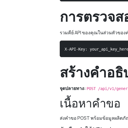
การตรวจสอบ
รวมคีย์ API ของคุณในส่วนหัวของ
X-API-Key: your_api_key_her
สร้างคำอธิ
จุดปลายทาง:
POST /api/v1/gener
เนื้อหาคำขอ
ส่งคำขอ POST พร้อมข้อมูลผลิตภัณ