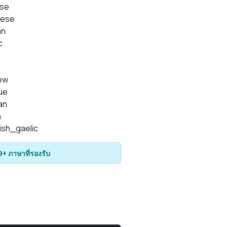
ese
nese
an
c
ew
ue
ian
h
ish_gaelic
9+ ภาษาที่รองรับ