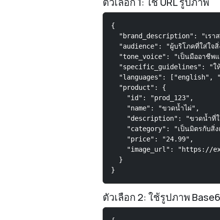
ตัวเลือก 1: ใช้ URL รูปภาพ
{

  "brand_description": "เราสร้างผ
  "audience": "ผู้บริโภคที่ใส่ใจส
  "tone_voice": "เป็นมืออาชีพแต่
  "specific_guidelines": "ให้กล่
  "languages": ["english", "
  "product": {

    "id": "prod_123",

    "name": "ขวดน้ำไผ่",

    "description": "ขวดน้ำที่ใช้ซ้
    "category": "เป็นมิตรกับสิ่ง
    "price": "24.99",

    "image_url": "https://ex
  }

}
ตัวเลือก 2: ใช้รูปภาพ Base