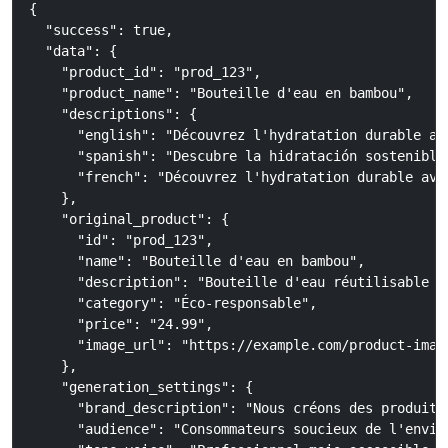
{

  "success": true,

  "data": {

    "product_id": "prod_123",

    "product_name": "Bouteille d'eau en bambou",

    "descriptions": {

      "english": "Découvrez l'hydratation durable av
      "spanish": "Descubre la hidratación sostenible
      "french": "Découvrez l'hydratation durable ave
    },

    "original_product": {

      "id": "prod_123",

      "name": "Bouteille d'eau en bambou",

      "description": "Bouteille d'eau réutilisable fa
      "category": "Éco-responsable",

      "price": "24.99",

      "image_url": "https://example.com/product-image
    },

    "generation_settings": {

      "brand_description": "Nous créons des produits
      "audience": "Consommateurs soucieux de l'envir