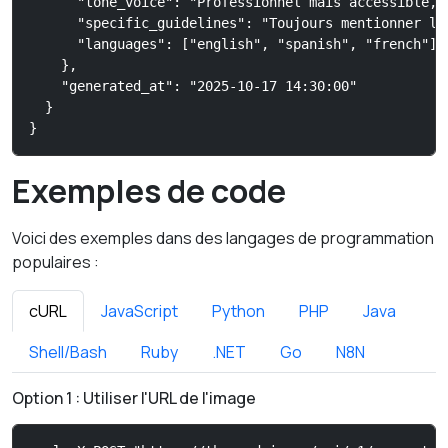
      "tone_voice": "Professionnel mais accessible, 
      "specific_guidelines": "Toujours mentionner le
      "languages": ["english", "spanish", "french"]

    },

    "generated_at": "2025-10-17 14:30:00"

  }

}
Exemples de code
Voici des exemples dans des langages de programmation
populaires :
cURL
JavaScript
Python
PHP
Java
Shell/Bash
Ruby
.NET
Go
N8N
Option 1 : Utiliser l'URL de l'image