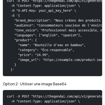
curl -X POST "https://thegendai.com/api/v1/generate-d
  -H "Content-Type: application/json" \

  -H "X-API-Key: your_api_key_here" \

  -d '{

    "brand_description": "Nous créons des produits é
    "audience": "Consommateurs soucieux de l'environ
    "tone_voice": "Professionnel mais accessible, me
    "languages": ["english", "spanish"],

    "product": {

      "name": "Bouteille d'eau en bambou",

      "category": "Éco-responsable",

      "price": "24.99",

      "image_url": "https://example.com/product-image
    }

  }'
Option 2 : Utiliser une image Base64
curl -X POST "https://thegendai.com/api/v1/generate-d
  -H "Content-Type: application/json" \
