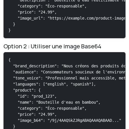
    "description": "Bouteille d'eau réutilisable fabr
    "category": "Éco-responsable",

    "price": "24.99",

    "image_url": "https://example.com/product-image.j
  }

}
Option 2 : Utiliser une image Base64
{

  "brand_description": "Nous créons des produits éco
  "audience": "Consommateurs soucieux de l'environne
  "tone_voice": "Professionnel mais accessible, mett
  "languages": ["english", "spanish"],

  "product": {

    "id": "prod_123",

    "name": "Bouteille d'eau en bambou",

    "category": "Éco-responsable",

    "price": "24.99",

    "image_b64": "/9j/4AAQSkZJRgABAQAAAQABAAD..."

  }
