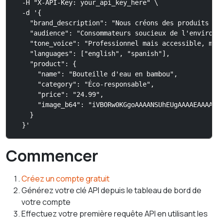
  -H "X-API-Key: your_api_key_here" \

  -d '{

    "brand_description": "Nous créons des produits é
    "audience": "Consommateurs soucieux de l'environ
    "tone_voice": "Professionnel mais accessible, me
    "languages": ["english", "spanish"],

    "product": {

      "name": "Bouteille d'eau en bambou",

      "category": "Éco-responsable",

      "price": "24.99",

      "image_b64": "iVBORw0KGgoAAAANSUhEUgAAAAEAAAAB
    }

  }'
Commencer
Créez un compte gratuit
Générez votre clé API depuis le tableau de bord de
votre compte
Effectuez votre première requête API en utilisant les