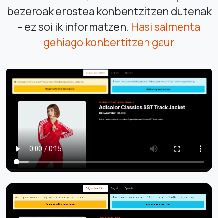
bezeroak erostea konbentzitzen dutenak
- ez soilik informatzen.
Hasi salmenta
gehiago konbertitzen gaur