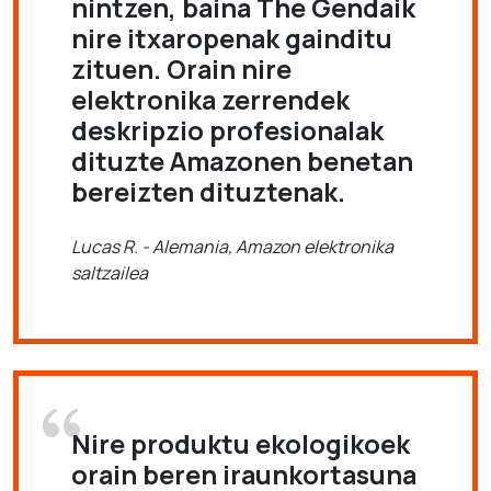
nintzen, baina The Gendaik
nire itxaropenak gainditu
zituen. Orain nire
elektronika zerrendek
deskripzio profesionalak
dituzte Amazonen benetan
bereizten dituztenak.
Lucas R. - Alemania, Amazon elektronika
saltzailea
Nire produktu ekologikoek
orain beren iraunkortasuna