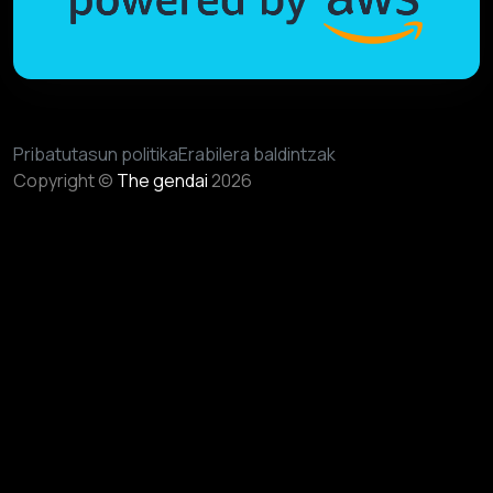
Pribatutasun politika
Erabilera baldintzak
Copyright ©
The gendai
2026