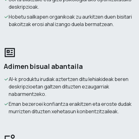
deskripzioak.
Hobetu sailkapen organikoak zu aurkitzen duen bisitari
bakoitzak erosi ahal izango duela bermatzean.
Adimen bisual abantaila
AI-k produktu irudiak aztertzen ditu lehiakideak beren
deskripzioetan galtzen dituzten ezaugarriak
nabarmentzeko.
Eman bezeroei konfiantza eraikitzen eta eroste dudak
murrizten dituzten xehetasun konbentzitzaileak.