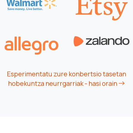
Esperimentatu zure konbertsio tasetan
hobekuntza neurrgarriak - hasi orain