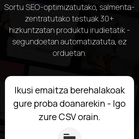
Sortu SEO-optimizatutako, salmenta-
zentratutako testuak 30+
hizkuntzatan produktu irudietatik -
segundoetan automatizatuta, ez
orduetan.
Ikusi emaitza berehalakoak
gure proba doanarekin - Igo
zure CSV orain.