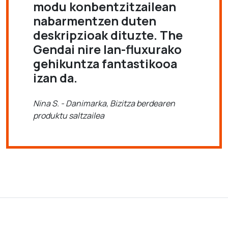
modu konbentzitzailean
nabarmentzen duten
deskripzioak dituzte. The
Gendai nire lan-fluxurako
gehikuntza fantastikooa
izan da.
Nina S. - Danimarka, Bizitza berdearen
produktu saltzailea