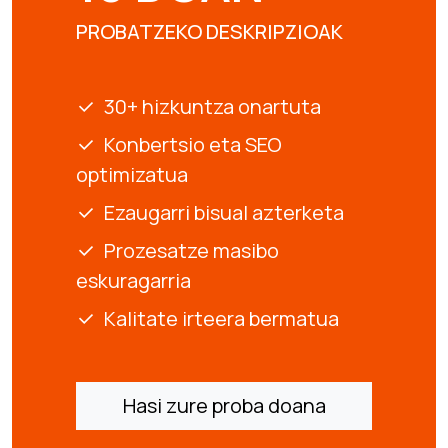
PROBATZEKO DESKRIPZIOAK
30+ hizkuntza onartuta
Konbertsio eta SEO
optimizatua
Ezaugarri bisual azterketa
Prozesatze masibo
eskuragarria
Kalitate irteera bermatua
Hasi zure proba doana