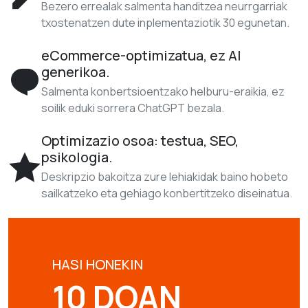
Bezero errealak salmenta handitzea neurrgarriak
txostenatzen dute inplementaziotik 30 egunetan.
eCommerce-optimizatua, ez AI
generikoa.
Salmenta konbertsioentzako helburu-eraikia, ez
soilik eduki sorrera ChatGPT bezala.
Optimizazio osoa: testua, SEO,
psikologia.
Deskripzio bakoitza zure lehiakidak baino hobeto
sailkatzeko eta gehiago konbertitzeko diseinatua.
HASI HONEKIN
10 DOAN