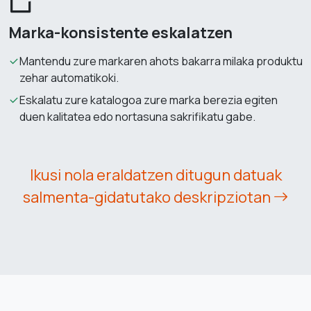
Marka-konsistente eskalatzen
Mantendu zure markaren ahots bakarra milaka produktu
zehar automatikoki.
Eskalatu zure katalogoa zure marka berezia egiten
duen kalitatea edo nortasuna sakrifikatu gabe.
Ikusi nola eraldatzen ditugun datuak
salmenta-gidatutako deskripziotan