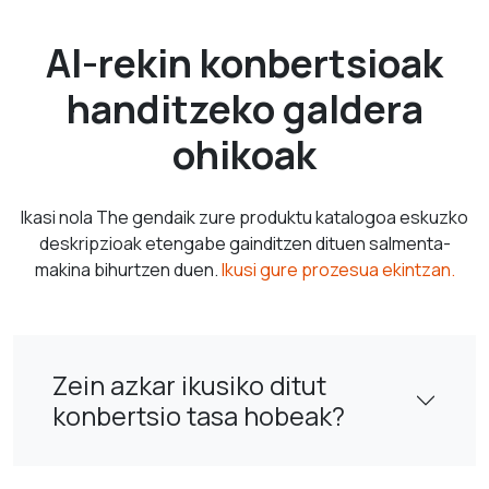
AI-rekin konbertsioak
handitzeko galdera
ohikoak
Ikasi nola The gendaik zure produktu katalogoa eskuzko
deskripzioak etengabe gainditzen dituen salmenta-
makina bihurtzen duen.
Ikusi gure prozesua ekintzan.
Zein azkar ikusiko ditut
konbertsio tasa hobeak?