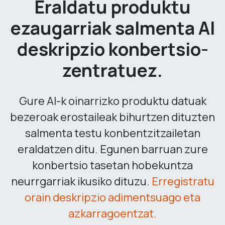
Eraldatu produktu
ezaugarriak salmenta AI
deskripzio konbertsio-
zentratuez.
Gure AI-k oinarrizko produktu datuak
bezeroak erostaileak bihurtzen dituzten
salmenta testu konbentzitzailetan
eraldatzen ditu. Egunen barruan zure
konbertsio tasetan hobekuntza
neurrgarriak ikusiko dituzu.
Erregistratu
orain deskripzio adimentsuago eta
azkarragoentzat.