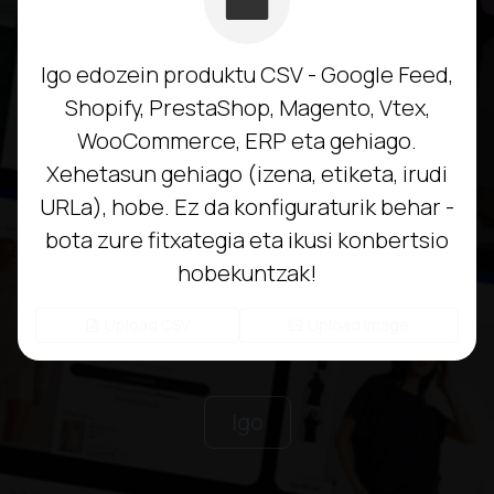
Igo edozein produktu CSV - Google Feed,
Shopify, PrestaShop, Magento, Vtex,
WooCommerce, ERP eta gehiago.
Xehetasun gehiago (izena, etiketa, irudi
URLa), hobe. Ez da konfiguraturik behar -
bota zure fitxategia eta ikusi konbertsio
hobekuntzak!
Upload CSV
Upload Image
Igo