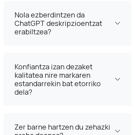
Nola ezberdintzen da
ChatGPT deskripzioentzat
erabiltzea?
Konfiantza izan dezaket
kalitatea nire markaren
estandarrekin bat etorriko
dela?
Zer barne hartzen du zehazki