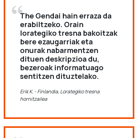
The Gendai hain erraza da
erabiltzeko. Orain
lorategiko tresna bakoitzak
bere ezaugarriak eta
onurak nabarmentzen
dituen deskripzioa du,
bezeroak informatuago
sentitzen dituztelako.
Erik K. - Finlandia, Lorategiko tresna
hornitzailea