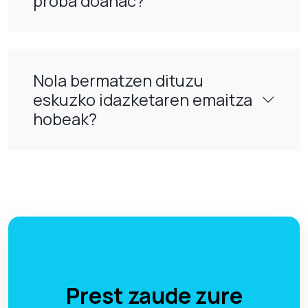
proba doanac?
Nola bermatzen dituzu
eskuzko idazketaren emaitza
hobeak?
Prest zaude zure