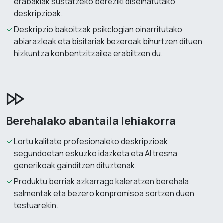
erabakiak sustatzeko bereziki diseinatutako
deskripzioak.
Deskripzio bakoitzak psikologian oinarritutako
abiarazleak eta bisitariak bezeroak bihurtzen dituen
hizkuntza konbentzitzailea erabiltzen du.
Berehalako abantaila lehiakorra
Lortu kalitate profesionaleko deskripzioak
segundoetan eskuzko idazketa eta AI tresna
generikoak gainditzen dituztenak.
Produktu berriak azkarrago kaleratzen berehala
salmentak eta bezero konpromisoa sortzen duen
testuarekin.