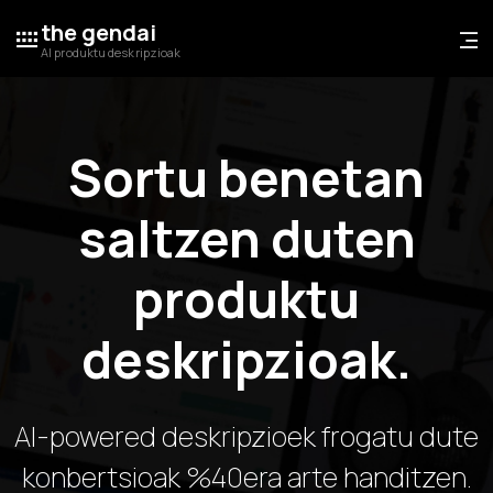
the gendai
AI produktu deskripzioak
Sortu benetan
saltzen duten
produktu
deskripzioak.
AI-powered deskripzioek frogatu dute
konbertsioak %40era arte handitzen.