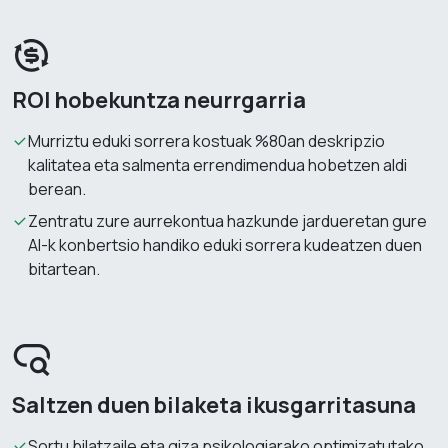
ROI hobekuntza neurrgarria
Murriztu eduki sorrera kostuak %80an deskripzio
kalitatea eta salmenta errendimendua hobetzen aldi
berean.
Zentratu zure aurrekontua hazkunde jardueretan gure
AI-k konbertsio handiko eduki sorrera kudeatzen duen
bitartean.
Saltzen duen bilaketa ikusgarritasuna
Sortu bilatzaile eta giza psikologiarako optimizatutako