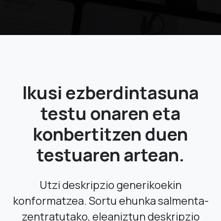
Ikusi ezberdintasuna
testu onaren eta
konbertitzen duen
testuaren artean.
Utzi deskripzio generikoekin
konformatzea. Sortu ehunka salmenta-
zentratutako, eleaniztun deskripzio