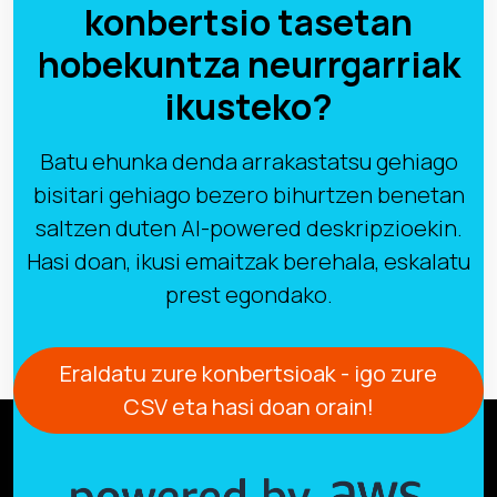
konbertsio tasetan
hobekuntza neurrgarriak
ikusteko?
Batu ehunka denda arrakastatsu gehiago
bisitari gehiago bezero bihurtzen benetan
saltzen duten AI-powered deskripzioekin.
Hasi doan, ikusi emaitzak berehala, eskalatu
prest egondako.
Eraldatu zure konbertsioak - igo zure
CSV eta hasi doan orain!