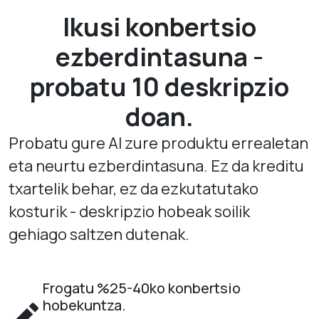
Ikusi konbertsio
ezberdintasuna -
probatu 10 deskripzio
doan.
Probatu gure AI zure produktu errealetan
eta neurtu ezberdintasuna. Ez da kreditu
txartelik behar, ez da ezkutatutako
kosturik - deskripzio hobeak soilik
gehiago saltzen dutenak.
Frogatu %25-40ko konbertsio
hobekuntza.