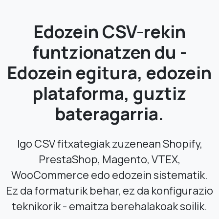
Edozein CSV-rekin
funtzionatzen du -
Edozein egitura, edozein
plataforma, guztiz
bateragarria.
Igo CSV fitxategiak zuzenean Shopify,
PrestaShop, Magento, VTEX,
WooCommerce edo edozein sistematik.
Ez da formaturik behar, ez da konfigurazio
teknikorik - emaitza berehalakoak soilik.