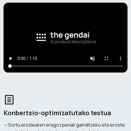
Konbertsio-optimizatutako testua
Sortu eroslearen eragozpenak gainditzeko eta eroste