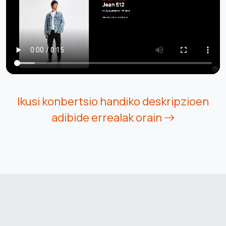
Ikusi konbertsio handiko deskripzioen
adibide errealak orain