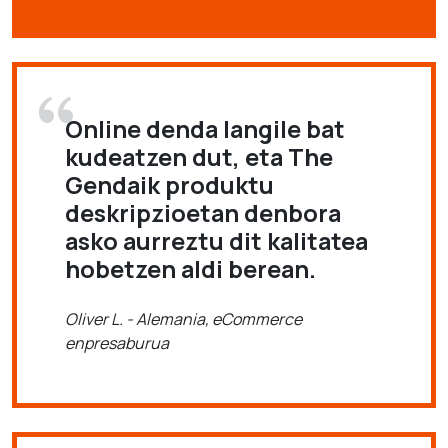
Online denda langile bat
kudeatzen dut, eta The
Gendaik produktu
deskripzioetan denbora
asko aurreztu dit kalitatea
hobetzen aldi berean.
Oliver L. - Alemania, eCommerce
enpresaburua