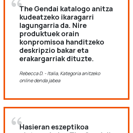
The Gendai katalogo anitza
kudeatzeko ikaragarri
lagungarria da. Nire
produktuek orain
konpromisoa handitzeko
deskripzio bakar eta
erakargarriak dituzte.
Rebecca D. - Italia, Kategoria anitzeko
online denda jabea
Hasieran eszeptikoa