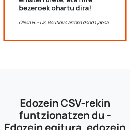
bezeroek ohartu dira!
Olivia H. - UK, Boutique arropa denda jabea
Edozein CSV-rekin
funtzionatzen du -
Edozein egitura, edozein