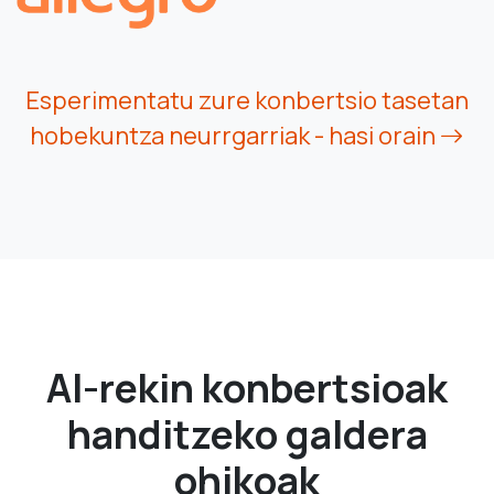
Esperimentatu zure konbertsio tasetan
hobekuntza neurrgarriak - hasi orain
AI-rekin konbertsioak
handitzeko galdera
ohikoak