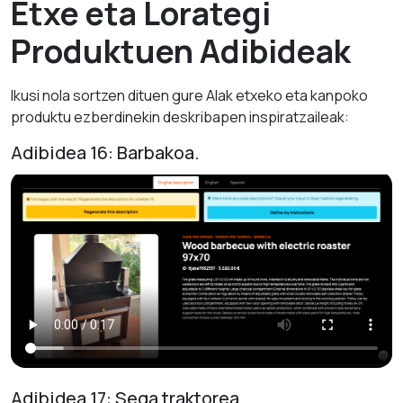
Etxe eta Lorategi
Produktuen Adibideak
Ikusi nola sortzen dituen gure AIak etxeko eta kanpoko
produktu ezberdinekin deskribapen inspiratzaileak:
Adibidea 16: Barbakoa.
Adibidea 17: Sega traktorea.