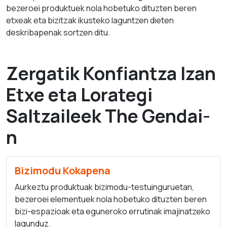
bezeroei produktuek nola hobetuko dituzten beren
etxeak eta bizitzak ikusteko laguntzen dieten
deskribapenak sortzen ditu.
Zergatik Konfiantza Izan
Etxe eta Lorategi
Saltzaileek The Gendai-
n
Bizimodu Kokapena
Aurkeztu produktuak bizimodu-testuinguruetan,
bezeroei elementuek nola hobetuko dituzten beren
bizi-espazioak eta eguneroko errutinak imajinatzeko
lagunduz.