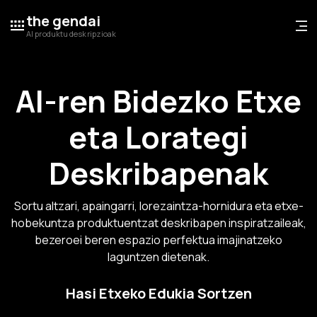
the gendai
AI produktu deskripzioak
AI-ren Bidezko Etxe
eta Lorategi
Deskribapenak
Sortu altzari, apaingarri, lorezaintza-hornidura eta etxe-
hobekuntza produktuentzat deskribapen inspiratzaileak,
bezeroei beren espazio perfektua imajinatzeko
laguntzen dietenak.
Hasi Etxeko Edukia Sortzen