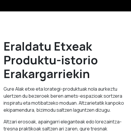
Eraldatu Etxeak
Produktu-istorio
Erakargarriekin
Gure AIak etxe eta lorategi-produktuak nola aurkeztu
ulertzen du bezeroek beren amets-espazioak sortzera
inspiratu eta motibatzeko moduan. Altzarietatik kanpoko
ekipamendura, bizimodu saltzen laguntzen dizugu.
Altzari erosoak, apaingarri eleganteak edo lorezaintza-
tresna praktikoak saltzen ari zaren, gure tresnak