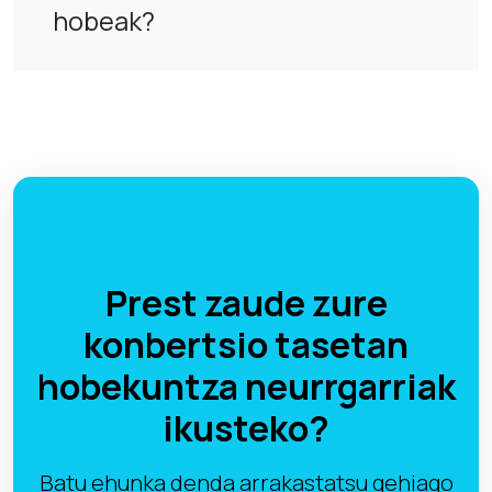
hobeak?
Prest zaude zure
konbertsio tasetan
hobekuntza neurrgarriak
ikusteko?
Batu ehunka denda arrakastatsu gehiago