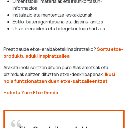
Dimentsioak, materialak eta iraunkortasun-
informazioa
Instalazio eta mantentze-eskakizunak
Estilo-bateragarritasuna eta diseinu-anitza
Urtaro-erabilera eta biltegi-kontuan hartzea
Prest zaude etxe-eraldaketak inspiratzeko?
Sortu etxe-
produktu eduki inspiratzailea
Arakatu nola sortzen dituen gure AIak ametsak eta
bizimduak saltzen dituzten etxe-deskribapenak.
Ikusi
nola funtzionatzen duen etxe-saltzaileentzat
Hobetu Zure Etxe Denda