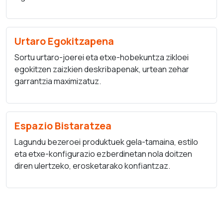
Urtaro Egokitzapena
Sortu urtaro-joerei eta etxe-hobekuntza zikloei
egokitzen zaizkien deskribapenak, urtean zehar
garrantzia maximizatuz.
Espazio Bistaratzea
Lagundu bezeroei produktuek gela-tamaina, estilo
eta etxe-konfigurazio ezberdinetan nola doitzen
diren ulertzeko, erosketarako konfiantzaz.