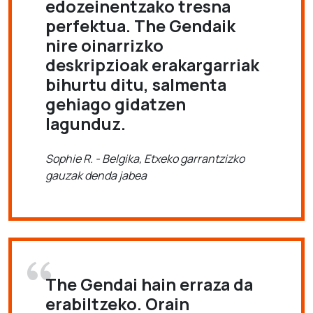
edozeinentzako tresna
perfektua. The Gendaik
nire oinarrizko
deskripzioak erakargarriak
bihurtu ditu, salmenta
gehiago gidatzen
lagunduz.
Sophie R. - Belgika, Etxeko garrantzizko
gauzak denda jabea
The Gendai hain erraza da
erabiltzeko. Orain