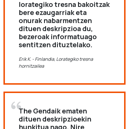
lorategiko tresna bakoitzak
bere ezaugarriak eta
onurak nabarmentzen
dituen deskripzioa du,
bezeroak informatuago
sentitzen dituztelako.
Erik K. - Finlandia, Lorategiko tresna
hornitzailea
The Gendaik ematen
dituen deskripzioekin
hunkitua nago. Nire