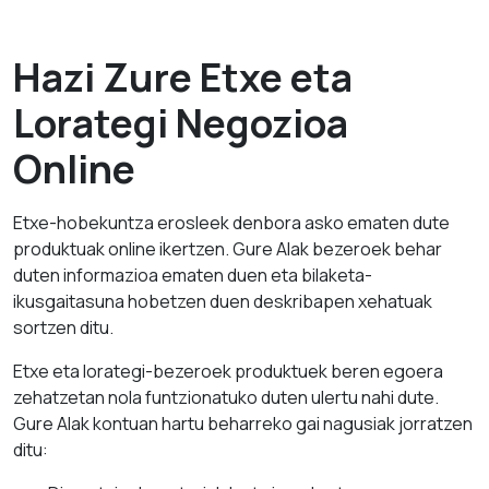
Hazi Zure Etxe eta
Lorategi Negozioa
Online
Etxe-hobekuntza erosleek denbora asko ematen dute
produktuak online ikertzen. Gure AIak bezeroek behar
duten informazioa ematen duen eta bilaketa-
ikusgaitasuna hobetzen duen deskribapen xehatuak
sortzen ditu.
Etxe eta lorategi-bezeroek produktuek beren egoera
zehatzetan nola funtzionatuko duten ulertu nahi dute.
Gure AIak kontuan hartu beharreko gai nagusiak jorratzen
ditu: