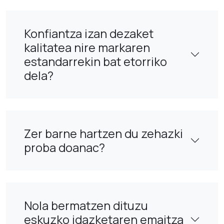
Konfiantza izan dezaket
kalitatea nire markaren
estandarrekin bat etorriko
dela?
Zer barne hartzen du zehazki
proba doanac?
Nola bermatzen dituzu
eskuzko idazketaren emaitza