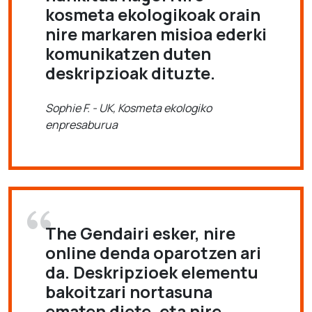
kosmeta ekologikoak orain
nire markaren misioa ederki
komunikatzen duten
deskripzioak dituzte.
Sophie F. - UK, Kosmeta ekologiko
enpresaburua
The Gendairi esker, nire
online denda oparotzen ari
da. Deskripzioek elementu
bakoitzari nortasuna
ematen diete, eta nire