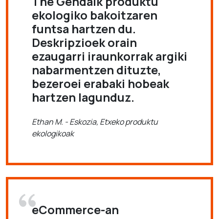
The Gendaik produktu
ekologiko bakoitzaren
funtsa hartzen du.
Deskripzioek orain
ezaugarri iraunkorrak argiki
nabarmentzen dituzte,
bezeroei erabaki hobeak
hartzen lagunduz.
Ethan M. - Eskozia, Etxeko produktu
ekologikoak
eCommerce-an