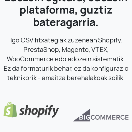
plataforma, guztiz
bateragarria.
Igo CSV fitxategiak zuzenean Shopify,
PrestaShop, Magento, VTEX,
WooCommerce edo edozein sistematik.
Ez da formaturik behar, ez da konfigurazio
teknikorik - emaitza berehalakoak soilik.