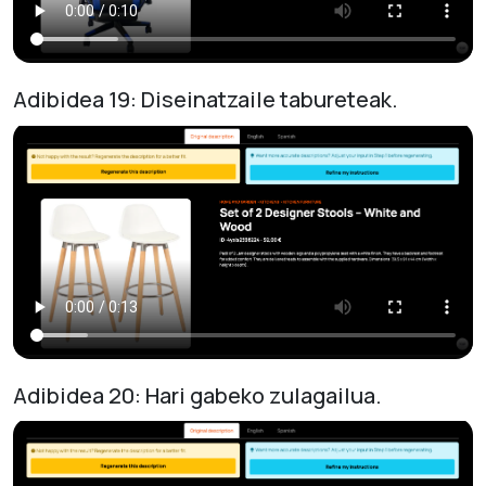
Adibidea 19: Diseinatzaile tabureteak.
Adibidea 20: Hari gabeko zulagailua.