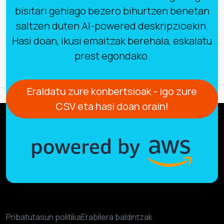
bisitari gehiago bezero bihurtzen benetan
saltzen duten AI-powered deskripzioekin.
Hasi doan, ikusi emaitzak berehala, eskalatu
prest egondako.
Eraldatu zure konbertsioak - igo zure
CSV eta hasi doan orain!
Pribatutasun politika
Erabilera baldintzak