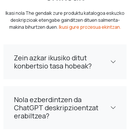
Ikasi nola The gendaik zure produktu katalogoa eskuzko
deskripzioak etengabe gainditzen dituen salmenta-
makina bihurtzen duen.
Ikusi gure prozesua ekintzan.
Zein azkar ikusiko ditut
konbertsio tasa hobeak?
Nola ezberdintzen da
ChatGPT deskripzioentzat
erabiltzea?