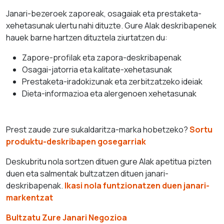
Janari-bezeroek zaporeak, osagaiak eta prestaketa-
xehetasunak ulertu nahi dituzte. Gure AIak deskribapenek
hauek barne hartzen dituztela ziurtatzen du:
Zapore-profilak eta zapora-deskribapenak
Osagai-jatorria eta kalitate-xehetasunak
Prestaketa-iradokizunak eta zerbitzatzeko ideiak
Dieta-informazioa eta alergenoen xehetasunak
Prest zaude zure sukaldaritza-marka hobetzeko?
Sortu
produktu-deskribapen gosegarriak
Deskubritu nola sortzen dituen gure AIak apetitua pizten
duen eta salmentak bultzatzen dituen janari-
deskribapenak.
Ikasi nola funtzionatzen duen janari-
markentzat
Bultzatu Zure Janari Negozioa