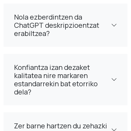
Nola ezberdintzen da
ChatGPT deskripzioentzat
erabiltzea?
Konfiantza izan dezaket
kalitatea nire markaren
estandarrekin bat etorriko
dela?
Zer barne hartzen du zehazki