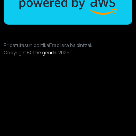
Pribatutasun politika
Erabilera baldintzak
Copyright ©
The gendai
2026