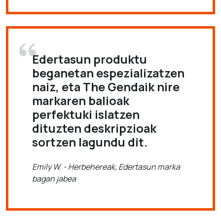
Edertasun produktu
beganetan espezializatzen
naiz, eta The Gendaik nire
markaren balioak
perfektuki islatzen
dituzten deskripzioak
sortzen lagundu dit.
Emily W. - Herbehereak, Edertasun marka
bagan jabea