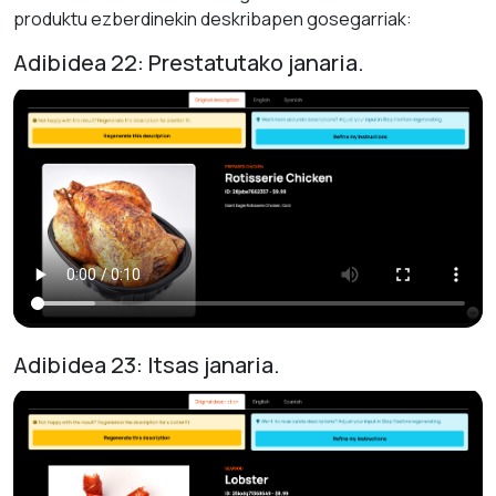
produktu ezberdinekin deskribapen gosegarriak:
Adibidea 22: Prestatutako janaria.
Adibidea 23: Itsas janaria.