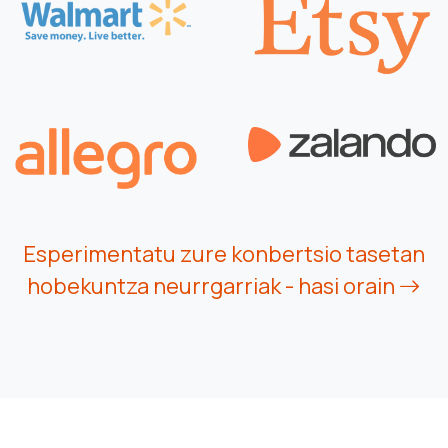
Esperimentatu zure konbertsio tasetan
hobekuntza neurrgarriak - hasi orain