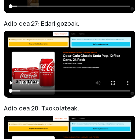
Adibidea 27: Edari gozoak.
Adibidea 28: Txokolateak.