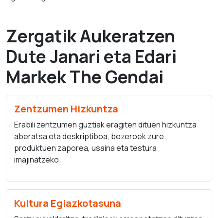
Zergatik Aukeratzen
Dute Janari eta Edari
Markek The Gendai
Zentzumen Hizkuntza
Erabili zentzumen guztiak eragiten dituen hizkuntza
aberatsa eta deskriptiboa, bezeroek zure
produktuen zaporea, usaina eta testura
imajinatzeko.
Kultura Egiazkotasuna