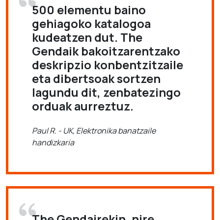
500 elementu baino
gehiagoko katalogoa
kudeatzen dut. The
Gendaik bakoitzarentzako
deskripzio konbentzitzaile
eta dibertsoak sortzen
lagundu dit, zenbatezingo
orduak aurreztuz.
Paul R. - UK, Elektronika banatzaile
handizkaria
The Gendairekin, nire