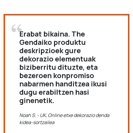
Erabat bikaina. The
Gendaiko produktu
deskripzioek gure
dekorazio elementuak
biziberritu dituzte, eta
bezeroen konpromiso
nabarmen handitzea ikusi
dugu erabiltzen hasi
ginenetik.
Noah S. - UK, Online etxe dekorazio denda
kidea-sortzailea