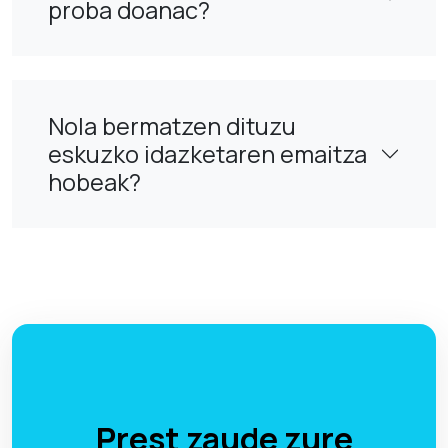
proba doanac?
Nola bermatzen dituzu
eskuzko idazketaren emaitza
hobeak?
Prest zaude zure