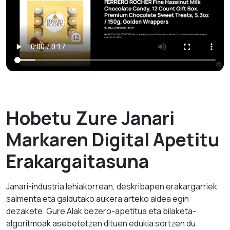
Hobetu Zure Janari
Markaren Digital Apetitu
Erakargaitasuna
Janari-industria lehiakorrean, deskribapen erakargarriek
salmenta eta galdutako aukera arteko aldea egin
dezakete. Gure AIak bezero-apetitua eta bilaketa-
algoritmoak asebetetzen dituen edukia sortzen du.