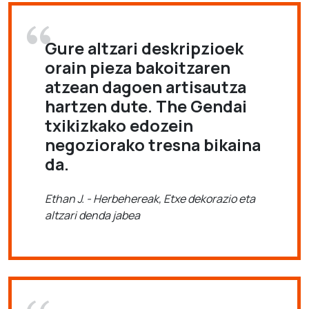
Gure altzari deskripzioek
orain pieza bakoitzaren
atzean dagoen artisautza
hartzen dute. The Gendai
txikizkako edozein
negoziorako tresna bikaina
da.
Ethan J. - Herbehereak, Etxe dekorazio eta
altzari denda jabea