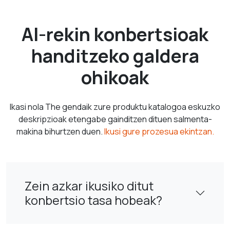
AI-rekin konbertsioak
handitzeko galdera
ohikoak
Ikasi nola The gendaik zure produktu katalogoa eskuzko
deskripzioak etengabe gainditzen dituen salmenta-
makina bihurtzen duen.
Ikusi gure prozesua ekintzan.
Zein azkar ikusiko ditut
konbertsio tasa hobeak?