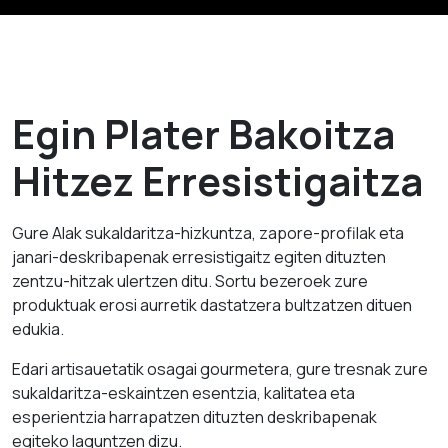
Egin Plater Bakoitza
Hitzez Erresistigaitza
Gure AIak sukaldaritza-hizkuntza, zapore-profilak eta
janari-deskribapenak erresistigaitz egiten dituzten
zentzu-hitzak ulertzen ditu. Sortu bezeroek zure
produktuak erosi aurretik dastatzera bultzatzen dituen
edukia.
Edari artisauetatik osagai gourmetera, gure tresnak zure
sukaldaritza-eskaintzen esentzia, kalitatea eta
esperientzia harrapatzen dituzten deskribapenak
egiteko laguntzen dizu.