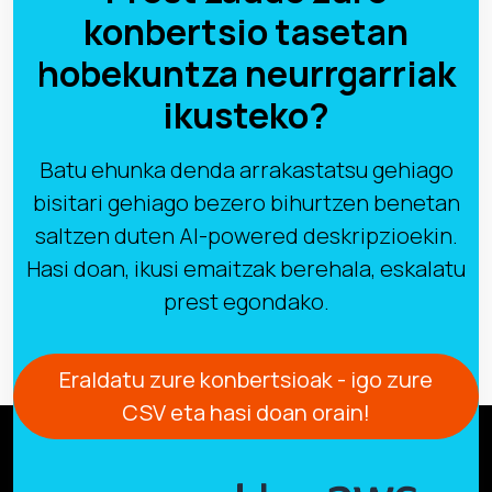
konbertsio tasetan
hobekuntza neurrgarriak
ikusteko?
Batu ehunka denda arrakastatsu gehiago
bisitari gehiago bezero bihurtzen benetan
saltzen duten AI-powered deskripzioekin.
Hasi doan, ikusi emaitzak berehala, eskalatu
prest egondako.
Eraldatu zure konbertsioak - igo zure
CSV eta hasi doan orain!