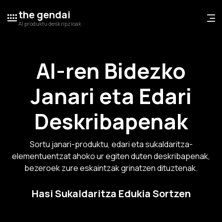
the gendai
AI produktu deskripzioak
AI-ren Bidezko
Janari eta Edari
Deskribapenak
Sortu janari-produktu, edari eta sukaldaritza-
elementuentzat ahoko ur egiten duten deskribapenak,
bezeroek zure eskaintzak grinatzen dituztenak.
Hasi Sukaldaritza Edukia Sortzen