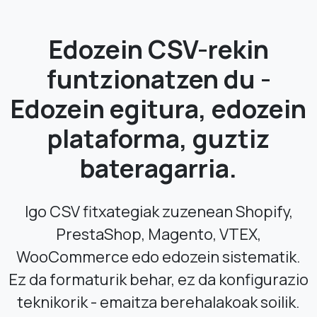
Edozein CSV-rekin
funtzionatzen du -
Edozein egitura, edozein
plataforma, guztiz
bateragarria.
Igo CSV fitxategiak zuzenean Shopify,
PrestaShop, Magento, VTEX,
WooCommerce edo edozein sistematik.
Ez da formaturik behar, ez da konfigurazio
teknikorik - emaitza berehalakoak soilik.