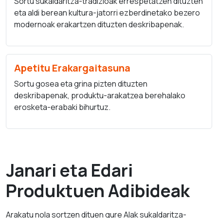
Sortu sukaldaritza-tradizioak errespetatzen dituzten
eta aldi berean kultura-jatorri ezberdinetako bezero
modernoak erakartzen dituzten deskribapenak.
Apetitu Erakargaitasuna
Sortu gosea eta grina pizten dituzten
deskribapenak, produktu-arakatzea berehalako
erosketa-erabaki bihurtuz.
Janari eta Edari
Produktuen Adibideak
Arakatu nola sortzen dituen gure AIak sukaldaritza-