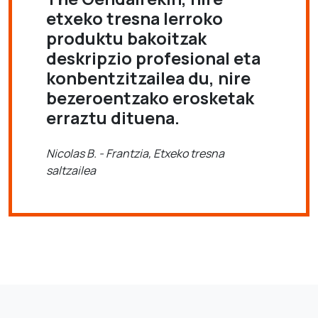
etxeko tresna lerroko
produktu bakoitzak
deskripzio profesional eta
konbentzitzailea du, nire
bezeroentzako erosketak
erraztu dituena.
Nicolas B. - Frantzia, Etxeko tresna
saltzailea