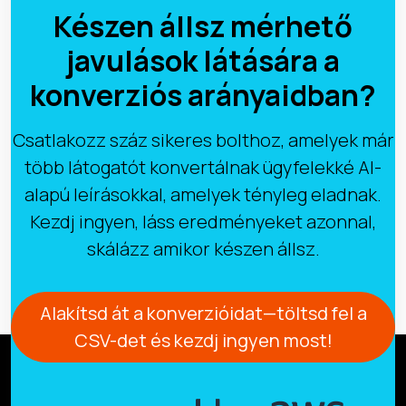
Készen állsz mérhető
javulások látására a
konverziós arányaidban?
Csatlakozz száz sikeres bolthoz, amelyek már
több látogatót konvertálnak ügyfelekké AI-
alapú leírásokkal, amelyek tényleg eladnak.
Kezdj ingyen, láss eredményeket azonnal,
skálázz amikor készen állsz.
Alakítsd át a konverzióidat—töltsd fel a
CSV-det és kezdj ingyen most!