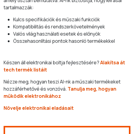
amely tisztán bemutatva. AI-nk biztosítja, hogy leírásai
tartalmazzák:
Kulcs specifikációk és műszaki funkciók
Kompatibilitás és rendszerkövetelmények
Valós világ használati esetek és előnyök
Összehasonlítási pontok hasonló termékekkel
Készen áll elektronikai boltja fejlesztésére?
Alakítsa át
tech termék listáit
Nézze meg, hogyan teszi AI-nk a műszaki termékeket
hozzáférhetővé és vonzóvá.
Tanulja meg, hogyan
működik elektronikához
Növelje elektronikai eladásait