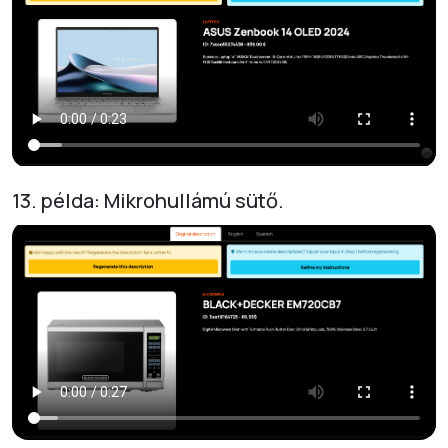
13. példa: Mikrohullámú sütő.