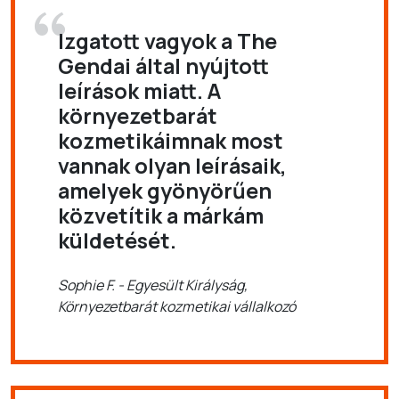
Izgatott vagyok a The
Gendai által nyújtott
leírások miatt. A
környezetbarát
kozmetikáimnak most
vannak olyan leírásaik,
amelyek gyönyörűen
közvetítik a márkám
küldetését.
Sophie F. - Egyesült Királyság,
Környezetbarát kozmetikai vállalkozó