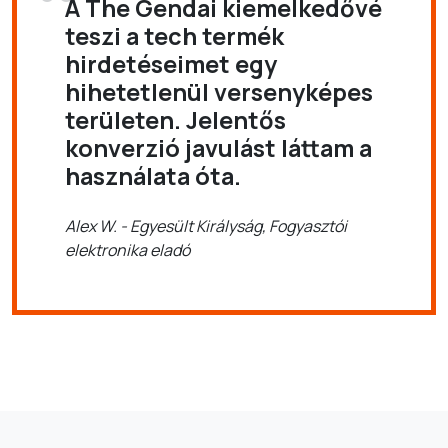
A The Gendai kiemelkedővé
teszi a tech termék
hirdetéseimet egy
hihetetlenül versenyképes
területen. Jelentős
konverzió javulást láttam a
használata óta.
Alex W. - Egyesült Királyság, Fogyasztói
elektronika eladó