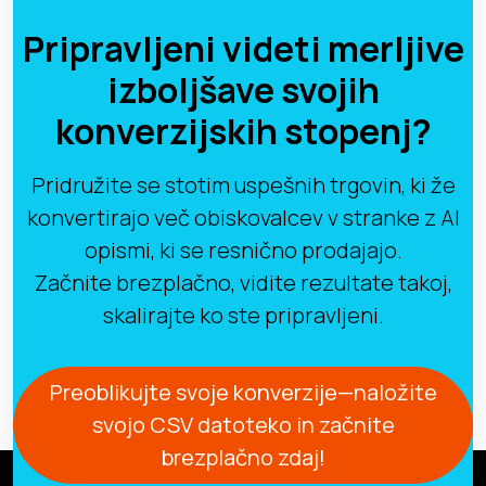
Pripravljeni videti merljive
izboljšave svojih
konverzijskih stopenj?
Pridružite se stotim uspešnih trgovin, ki že
konvertirajo več obiskovalcev v stranke z AI
opismi, ki se resnično prodajajo.
Začnite brezplačno, vidite rezultate takoj,
skalirajte ko ste pripravljeni.
Preoblikujte svoje konverzije—naložite
svojo CSV datoteko in začnite
brezplačno zdaj!